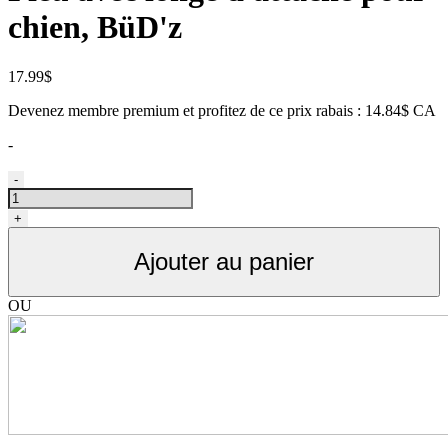
chien, BüD'z
17.99
$
Devenez membre premium et profitez de ce prix rabais : 14.84$ CA
-
quantité
-
de
Pieu
+
avec
longe
Ajouter au panier
d'attache
pour
chien,
OU
BüD'z