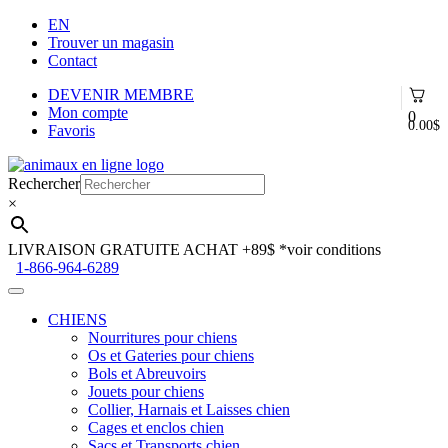
EN
Trouver un magasin
Contact
DEVENIR MEMBRE
Mon compte
0
0.00
$
Favoris
Aller
Aller
à
au
Rechercher
la
contenu
×
navigation
LIVRAISON GRATUITE ACHAT +89$
*voir conditions
1-866-964-6289
CHIENS
Nourritures pour chiens
Os et Gateries pour chiens
Bols et Abreuvoirs
Jouets pour chiens
Collier, Harnais et Laisses chien
Cages et enclos chien
Sacs et Transports chien