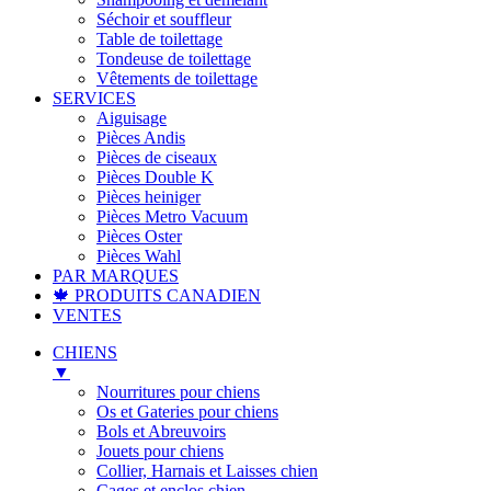
Séchoir et souffleur
Table de toilettage
Tondeuse de toilettage
Vêtements de toilettage
SERVICES
Aiguisage
Pièces Andis
Pièces de ciseaux
Pièces Double K
Pièces heiniger
Pièces Metro Vacuum
Pièces Oster
Pièces Wahl
PAR MARQUES
🍁 PRODUITS CANADIEN
VENTES
CHIENS
▼
Nourritures pour chiens
Os et Gateries pour chiens
Bols et Abreuvoirs
Jouets pour chiens
Collier, Harnais et Laisses chien
Cages et enclos chien