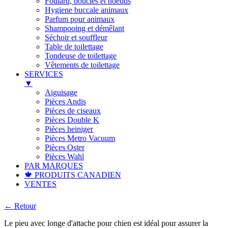
Foulard, boucles et noeuds
Hygiene buccale animaux
Parfum pour animaux
Shampooing et démêlant
Séchoir et souffleur
Table de toilettage
Tondeuse de toilettage
Vêtements de toilettage
SERVICES
▼
Aiguisage
Pièces Andis
Pièces de ciseaux
Pièces Double K
Pièces heiniger
Pièces Metro Vacuum
Pièces Oster
Pièces Wahl
PAR MARQUES
🍁 PRODUITS CANADIEN
VENTES
← Retour
Le pieu avec longe d'attache pour chien est idéal pour assurer la