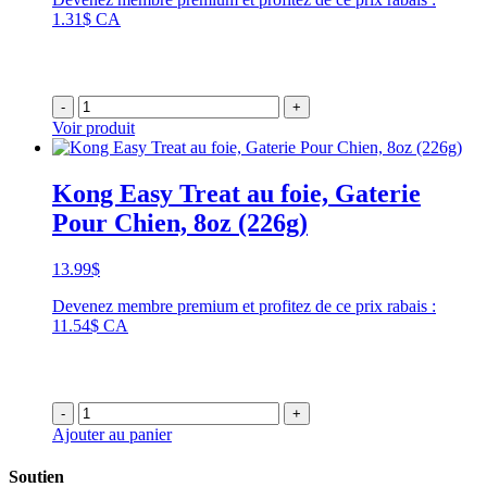
1.31$ CA
-
+
Voir produit
Kong Easy Treat au foie, Gaterie
Pour Chien, 8oz (226g)
13.99
$
Devenez membre premium et profitez de ce prix rabais :
11.54$ CA
-
+
Ajouter au panier
Soutien