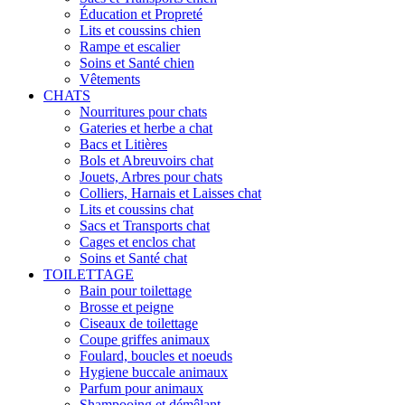
Éducation et Propreté
Lits et coussins chien
Rampe et escalier
Soins et Santé chien
Vêtements
CHATS
Nourritures pour chats
Gateries et herbe a chat
Bacs et Litières
Bols et Abreuvoirs chat
Jouets, Arbres pour chats
Colliers, Harnais et Laisses chat
Lits et coussins chat
Sacs et Transports chat
Cages et enclos chat
Soins et Santé chat
TOILETTAGE
Bain pour toilettage
Brosse et peigne
Ciseaux de toilettage
Coupe griffes animaux
Foulard, boucles et noeuds
Hygiene buccale animaux
Parfum pour animaux
Shampooing et démêlant