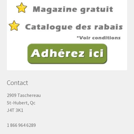
Contact
2909 Taschereau
St-Hubert, Qc
J4T 3K1
1 866 964 6289