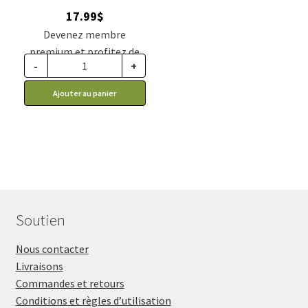
intestinal, chiens et
17.99
$
chats, 30ml
Devenez membre
premium et profitez de
-
+
ce prix rabais : 14.84$ CA
Ajouter au panier
Soutien
Nous contacter
Livraisons
Commandes et retours
Conditions et règles d’utilisation