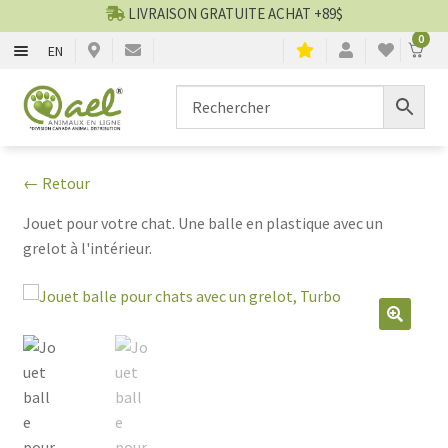
LIVRAISON GRATUITE ACHAT +89$
0
EN
CHIENS
Aller
Aller
▼
à
au
la
contenu
CHATS
▼
navigation
← Retour
TOILETTAGE
▼
Jouet pour votre chat. Une balle en plastique avec un
grelot à l'intérieur.
SERVICES
▼
PAR MARQUES
🔍
🍁 PRODUITS CANADIEN
VENTES