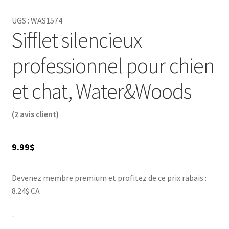
répondre à leurs besoins.
Remington
s'efforce d'offrir la
meilleure expérience possible aux chiens et aux chats.
UGS :
WAS1574
Sifflet silencieux
professionnel pour chien
et chat, Water&Woods
(
2
avis client)
9.99
$
Devenez membre premium et profitez de ce prix rabais :
8.24$ CA
-