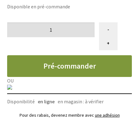
Disponible en pré-commande
quantité
-
de
Sifflet
+
silencieux
professionnel
Pré-commander
pour
chien
et
OU
chat,
Water&Woods
Disponibilité
en ligne
en magasin : à vérifier
Pour des rabais, devenez membre avec
une adhésion