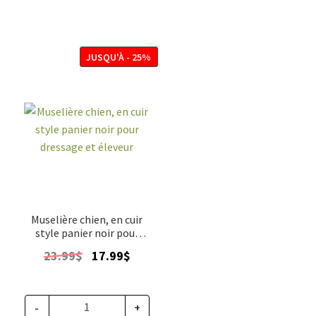
JUSQU'À - 25%
Muselière chien, en cuir
style panier noir pour
dressage et éleveur
Le
Le
23.99
$
17.99
$
prix
prix
initial
actuel
était :
est :
-
+