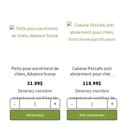
Pelle pour excrément de
Cabane Petsafe anti
chien, Advance Scoop
aboiement pour chien,
fonctionne par ultrason
31.99
$
118.99
$
Devenez membre
Devenez membre
premium et profitez de
premium et profitez de
-
+
-
+
ce prix rabais : 26.39$ CA
ce prix rabais : 98.17$ CA
Voir produit
Pré-commander