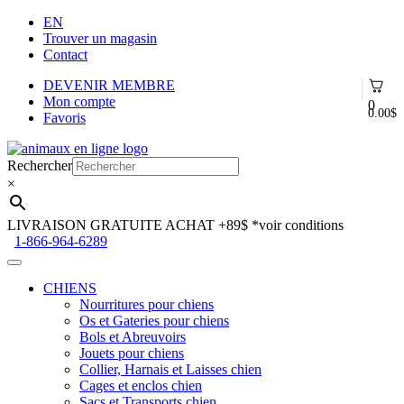
EN
Trouver un magasin
Contact
DEVENIR MEMBRE
Mon compte
0
0.00
$
Favoris
Aller
Aller
à
au
Rechercher
la
contenu
×
navigation
LIVRAISON GRATUITE ACHAT +89$
*voir conditions
1-866-964-6289
CHIENS
Nourritures pour chiens
Os et Gateries pour chiens
Bols et Abreuvoirs
Jouets pour chiens
Collier, Harnais et Laisses chien
Cages et enclos chien
Sacs et Transports chien