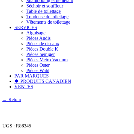
Shampooing et démêlant
Séchoir et souffleur
Table de toilettage
Tondeuse de toilettage
Vêtements de toilettage
SERVICES
Aiguisage
Pièces Andis
Pièces de ciseaux
Pièces Double K
Pièces heiniger
Pièces Metro Vacuum
Pièces Oster
Pièces Wahl
PAR MARQUES
🍁 PRODUITS CANADIEN
VENTES
← Retour
UGS :
R86345