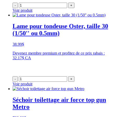
-
+
Voir produit
Lame pour tondeuse Oster, taille 30
(1/50'' ou 0.5mm)
38.99
$
Devenez membre premium et profitez de ce prix rabais :
32.17$ CA
-
+
Voir produit
Séchoir toilettage air force top gun
Metro