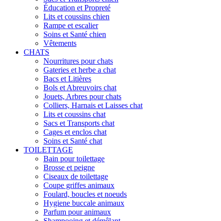
Éducation et Propreté
Lits et coussins chien
Rampe et escalier
Soins et Santé chien
Vêtements
CHATS
Nourritures pour chats
Gateries et herbe a chat
Bacs et Litières
Bols et Abreuvoirs chat
Jouets, Arbres pour chats
Colliers, Harnais et Laisses chat
Lits et coussins chat
Sacs et Transports chat
Cages et enclos chat
Soins et Santé chat
TOILETTAGE
Bain pour toilettage
Brosse et peigne
Ciseaux de toilettage
Coupe griffes animaux
Foulard, boucles et noeuds
Hygiene buccale animaux
Parfum pour animaux
Shampooing et démêlant