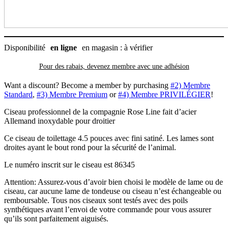
toilettage
Disponibilité
en ligne
en magasin : à vérifier
Pour des rabais, devenez membre avec
une adhésion
Want a discount? Become a member by purchasing
#2) Membre
Standard
,
#3) Membre Premium
or
#4) Membre PRIVILÉGIER
!
Ciseau professionnel de la compagnie Rose Line fait d’acier
Allemand inoxydable pour droitier
Ce ciseau de toilettage 4.5 pouces avec fini satiné. Les lames sont
droites ayant le bout rond pour la sécurité de l’animal.
Le numéro inscrit sur le ciseau est 86345
Attention: Assurez-vous d’avoir bien choisi le modèle de lame ou de
ciseau, car aucune lame de tondeuse ou ciseau n’est échangeable ou
remboursable. Tous nos ciseaux sont testés avec des poils
synthétiques avant l’envoi de votre commande pour vous assurer
qu’ils sont parfaitement aiguisés.