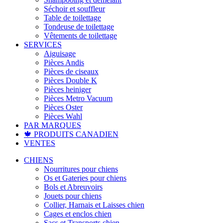
Séchoir et souffleur
Table de toilettage
Tondeuse de toilettage
Vêtements de toilettage
SERVICES
Aiguisage
Pièces Andis
Pièces de ciseaux
Pièces Double K
Pièces heiniger
Pièces Metro Vacuum
Pièces Oster
Pièces Wahl
PAR MARQUES
🍁 PRODUITS CANADIEN
VENTES
CHIENS
Nourritures pour chiens
Os et Gateries pour chiens
Bols et Abreuvoirs
Jouets pour chiens
Collier, Harnais et Laisses chien
Cages et enclos chien
Sacs et Transports chien