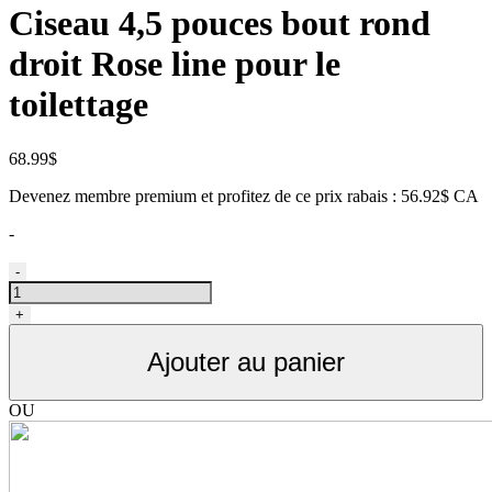
Ciseau 4,5 pouces bout rond
droit Rose line pour le
toilettage
68.99
$
Devenez membre premium et profitez de ce prix rabais : 56.92$ CA
-
quantité
-
de
Ciseau
+
4,5
pouces
Ajouter au panier
bout
rond
droit
OU
Rose
line
pour
le