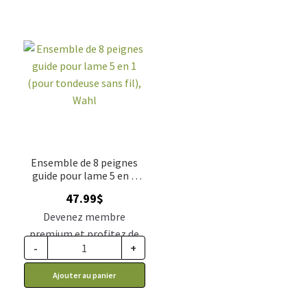
Ensemble de 8 peignes
guide pour lame 5 en 1
(pour tondeuse sans fil),
47.99
$
Wahl
Devenez membre
premium et profitez de
-
+
ce prix rabais : 39.59$ CA
Ajouter au panier