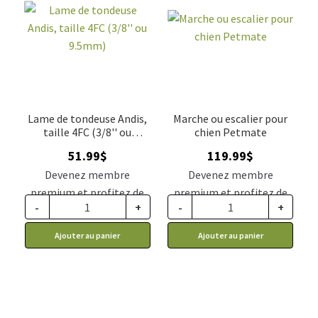
Lame de tondeuse Andis,
Marche ou escalier pour
taille 4FC (3/8'' ou
chien Petmate
9.5mm)
51.99
$
119.99
$
Devenez membre
Devenez membre
premium et profitez de
premium et profitez de
-
+
-
+
ce prix rabais : 42.89$ CA
ce prix rabais : 110.39$ CA
Ajouter au panier
Ajouter au panier