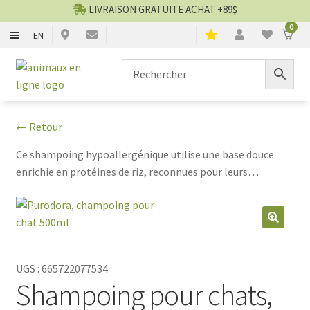
LIVRAISON GRATUITE ACHAT +89$
0
EN
CHIENS
Aller
Aller
▼
à
au
la
contenu
CHATS
▼
navigation
← Retour
TOILETTAGE
▼
Ce shampoing hypoallergénique utilise une base douce
enrichie en protéines de riz, reconnues pour leurs
SERVICES
▼
propriétés hydratantes et revitalisantes. Il restaure la
douceur et la brillance du pelage tout en respectant le pH
PAR MARQUES
cutané félin, contribuant ainsi à préserver l’équilibre
🔍
naturel de la peau.
🍁 PRODUITS CANADIEN
UGS :
665722077534
Shampoing pour chats,
VENTES