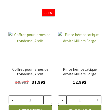
- 18%
Coffret pour lames de
Pince hémostatique
tondeuse, Andis
droite Millers Forge
Le
Le
38.99
$
31.99
$
12.99
$
prix
prix
initial
actuel
était :
est :
-
+
-
+
38.99$.
31.99$.
Ajouter au panier
Ajouter au panier