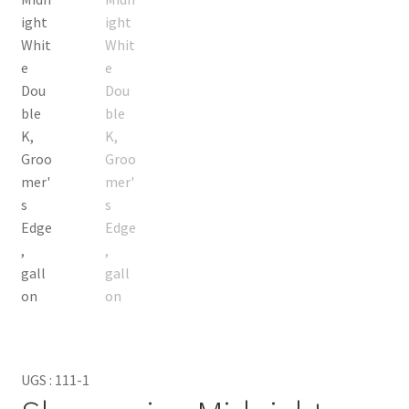
rendre plus brillants. De plus, il sent très bon, offrant à
votre animal un arôme frais et léger ! Alors n'attendez
plus : le shampoing pour pelage clair pour animaux peut
faire le travail en un rien de temps.
UGS :
111-1