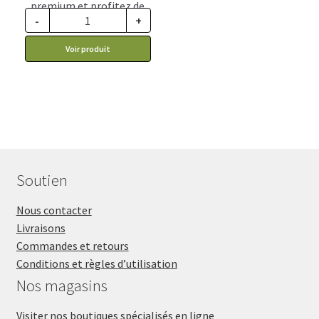
premium et profitez de
-
+
ce prix rabais : 32.17$ CA
Voir produit
Soutien
Nous contacter
Livraisons
Commandes et retours
Conditions et règles d’utilisation
Nos magasins
Visiter nos boutiques spécialisés en ligne