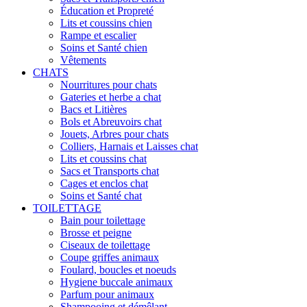
Éducation et Propreté
Lits et coussins chien
Rampe et escalier
Soins et Santé chien
Vêtements
CHATS
Nourritures pour chats
Gateries et herbe a chat
Bacs et Litières
Bols et Abreuvoirs chat
Jouets, Arbres pour chats
Colliers, Harnais et Laisses chat
Lits et coussins chat
Sacs et Transports chat
Cages et enclos chat
Soins et Santé chat
TOILETTAGE
Bain pour toilettage
Brosse et peigne
Ciseaux de toilettage
Coupe griffes animaux
Foulard, boucles et noeuds
Hygiene buccale animaux
Parfum pour animaux
Shampooing et démêlant