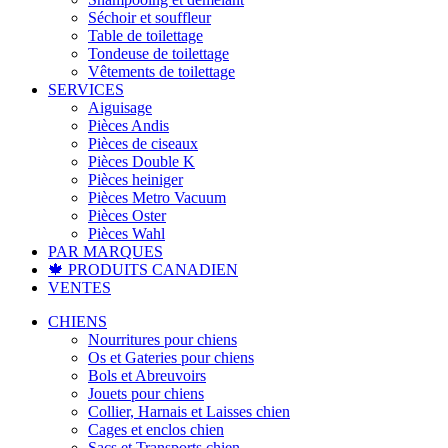
Séchoir et souffleur
Table de toilettage
Tondeuse de toilettage
Vêtements de toilettage
SERVICES
Aiguisage
Pièces Andis
Pièces de ciseaux
Pièces Double K
Pièces heiniger
Pièces Metro Vacuum
Pièces Oster
Pièces Wahl
PAR MARQUES
🍁 PRODUITS CANADIEN
VENTES
CHIENS
Nourritures pour chiens
Os et Gateries pour chiens
Bols et Abreuvoirs
Jouets pour chiens
Collier, Harnais et Laisses chien
Cages et enclos chien
Sacs et Transports chien