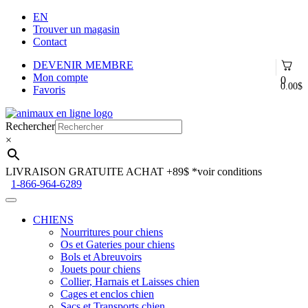
EN
Trouver un magasin
Contact
DEVENIR MEMBRE
Mon compte
0
0.00
$
Favoris
Aller
Aller
à
au
Rechercher
la
contenu
×
navigation
LIVRAISON GRATUITE ACHAT +89$
*voir conditions
1-866-964-6289
CHIENS
Nourritures pour chiens
Os et Gateries pour chiens
Bols et Abreuvoirs
Jouets pour chiens
Collier, Harnais et Laisses chien
Cages et enclos chien
Sacs et Transports chien