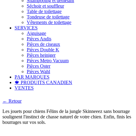
Shampooing et démêlant
Séchoir et souffleur
Table de toilettage
Tondeuse de toilettage
Vêtements de toilettage
SERVICES
Aiguisage
Pièces Andis
Pièces de ciseaux
Pièces Double K
Pièces heiniger
Pièces Metro Vacuum
Pièces Oster
Pièces Wahl
PAR MARQUES
🍁 PRODUITS CANADIEN
VENTES
← Retour
Les jouets pour chiens Félins de la jungle Skinneeez sans bourrage
soulignent l'instinct de chasse naturel de votre chien. Enfin, finis les
bourrages sur vos sols.