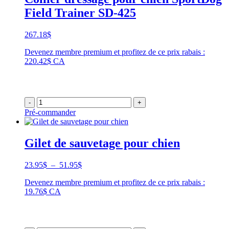
Field Trainer SD-425
267.18
$
Devenez membre premium et profitez de ce prix rabais :
220.42$ CA
-
+
Pré-commander
Gilet de sauvetage pour chien
Plage
23.95
$
–
51.95
$
de
Devenez membre premium et profitez de ce prix rabais :
prix :
19.76$ CA
23.95$
à
51.95$