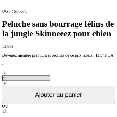
UGS :
SP5671
Peluche sans bourrage félins de
la jungle Skinneeez pour chien
13.99
$
Devenez membre premium et profitez de ce prix rabais : 11.54$ CA
-
quantité
-
de
Peluche
+
sans
bourrage
Ajouter au panier
félins
de
la
OU
jungle
Skinneeez