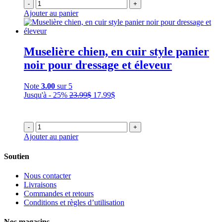
-
+
Ajouter au panier
Muselière chien, en cuir style panier
noir pour dressage et éleveur
Note
3.00
sur 5
Le
Le
Jusqu'à - 25%
23.99
$
17.99
$
prix
prix
initial
actuel
était :
est :
-
+
23.99$.
17.99$.
Ajouter au panier
Soutien
Nous contacter
Livraisons
Commandes et retours
Conditions et règles d’utilisation
Nos magasins