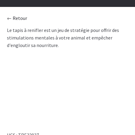
CHIENS
← Retour
CHATS
Le tapis à renifler est un jeu de stratégie pour offrir des
stimulations mentales à votre animal et empêcher
TOILETTAGE
d'engloutir sa nourriture.
SERVICES
PAR MARQUES
🍁 PRODUITS CANADIEN
VENTES
UGS :
TRE32037