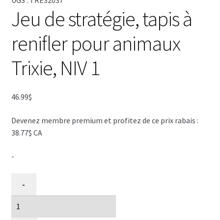
Jeu de stratégie, tapis à
renifler pour animaux
Trixie, NIV 1
46.99
$
Devenez membre premium et profitez de ce prix rabais :
38.77$ CA
-
quantité
-
de
Jeu
de