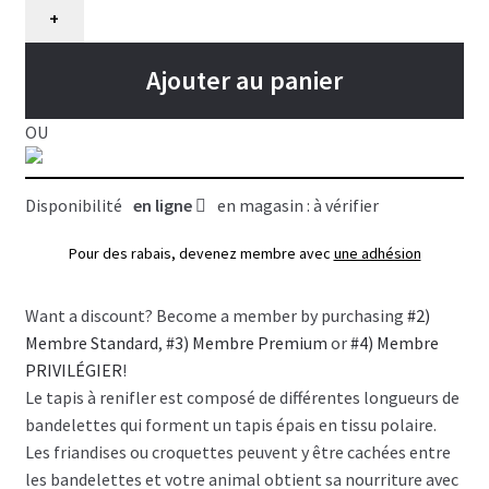
stratégie,
+
tapis
à
Ajouter au panier
renifler
pour
OU
animaux
Trixie,
Disponibilité
en ligne
en magasin : à vérifier
NIV
1
Pour des rabais, devenez membre avec
une adhésion
Want a discount? Become a member by purchasing
#2)
Membre Standard
,
#3) Membre Premium
or
#4) Membre
PRIVILÉGIER
!
Le tapis à renifler est composé de différentes longueurs de
bandelettes qui forment un tapis épais en tissu polaire.
Les friandises ou croquettes peuvent y être cachées entre
les bandelettes et votre animal obtient sa nourriture avec