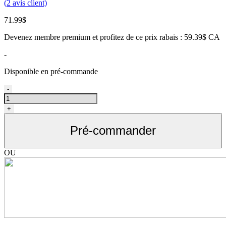
(
2
avis client)
71.99
$
Devenez membre premium et profitez de ce prix rabais : 59.39$ CA
-
Disponible en pré-commande
quantité
-
de
Manette
+
d'entrainement
ultrason
Pré-commander
pour
chien,
sans
OU
collier