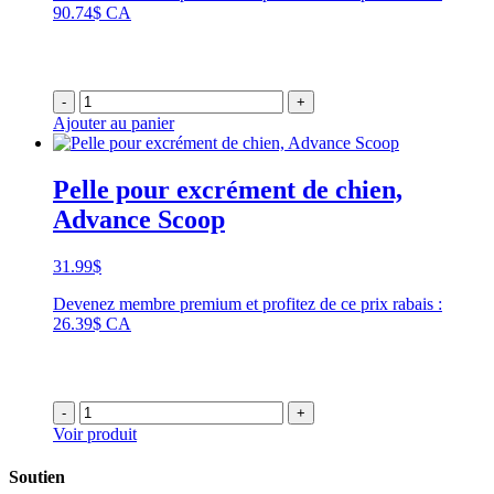
90.74$ CA
-
+
Ajouter au panier
Pelle pour excrément de chien,
Advance Scoop
31.99
$
Devenez membre premium et profitez de ce prix rabais :
26.39$ CA
-
+
Voir produit
Soutien