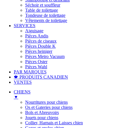
Séchoir et souffleur
Table de toilettage
Tondeuse de toilettage
Vêtements de toilettage
SERVICES
Aiguisage
Pièces Andis
Pièces de ciseaux
Pièces Double K
Pièces heiniger
Pièces Metro Vacuum
Pièces Oster
Pièces Wahl
PAR MARQUES
🍁 PRODUITS CANADIEN
VENTES
CHIENS
▼
Nourritures pour chiens
Os et Gateries pour chiens
Bols et Abreuvoirs
Jouets pour chiens
Collier, Harnais et Laisses chien
Cages et enclos chien