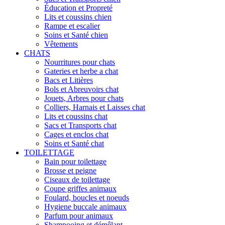
Éducation et Propreté
Lits et coussins chien
Rampe et escalier
Soins et Santé chien
Vêtements
CHATS
Nourritures pour chats
Gateries et herbe a chat
Bacs et Litières
Bols et Abreuvoirs chat
Jouets, Arbres pour chats
Colliers, Harnais et Laisses chat
Lits et coussins chat
Sacs et Transports chat
Cages et enclos chat
Soins et Santé chat
TOILETTAGE
Bain pour toilettage
Brosse et peigne
Ciseaux de toilettage
Coupe griffes animaux
Foulard, boucles et noeuds
Hygiene buccale animaux
Parfum pour animaux
Shampooing et démêlant