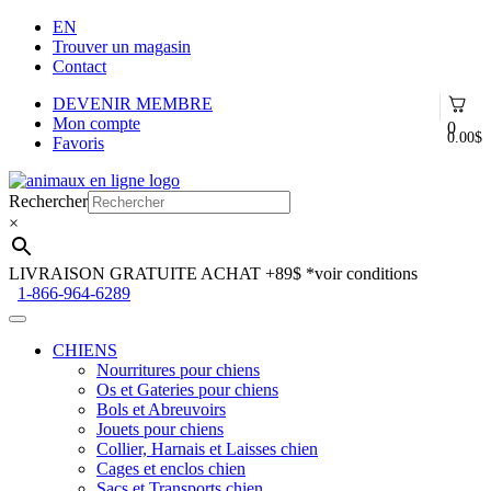
EN
Trouver un magasin
Contact
DEVENIR MEMBRE
Mon compte
0
0.00
$
Favoris
Aller
Aller
à
au
Rechercher
la
contenu
×
navigation
LIVRAISON GRATUITE ACHAT +89$
*voir conditions
1-866-964-6289
CHIENS
Nourritures pour chiens
Os et Gateries pour chiens
Bols et Abreuvoirs
Jouets pour chiens
Collier, Harnais et Laisses chien
Cages et enclos chien
Sacs et Transports chien