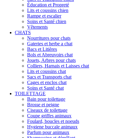
Éducation et Propreté
Lits et coussins chien
Rampe et escalier
Soins et Santé chien
Vêtements
CHATS
Nourritures pour chats
Gateries et herbe a chat
Bacs et Litières
Bols et Abreuvoirs chat
Jouets, Arbres pour chats
Colliers, Harnais et Laisses chat
Lits et coussins chat
Sacs et Transports chat
Cages et enclos chat
Soins et Santé chat
TOILETTAGE
Bain pour toilettage
Brosse et peigne
Ciseaux de toilettage
Coupe griffes animaux
Foulard, boucles et noeuds
Hygiene buccale animaux
Parfum pour animaux
Shampooing et démêlant