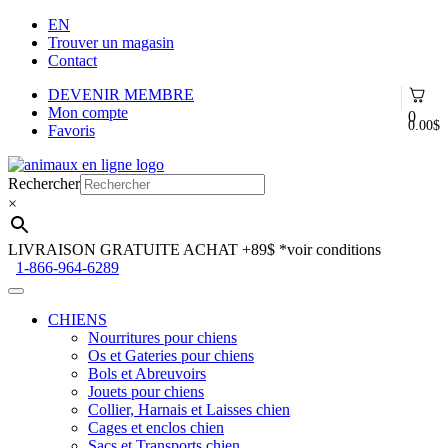
EN
Trouver un magasin
Contact
DEVENIR MEMBRE
Mon compte
0
0.00
$
Favoris
Aller
Aller
à
au
Rechercher
la
contenu
×
navigation
LIVRAISON GRATUITE ACHAT +89$
*voir conditions
1-866-964-6289
CHIENS
Nourritures pour chiens
Os et Gateries pour chiens
Bols et Abreuvoirs
Jouets pour chiens
Collier, Harnais et Laisses chien
Cages et enclos chien
Sacs et Transports chien