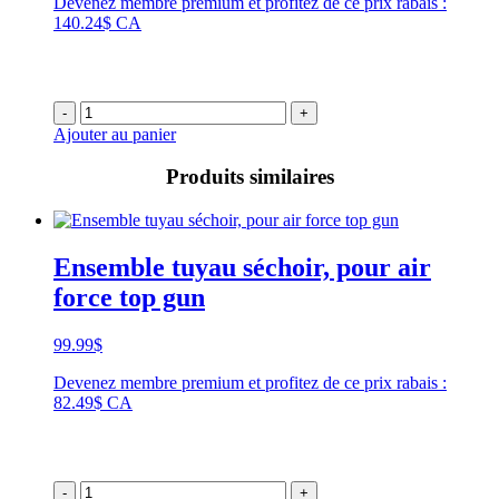
Devenez membre premium et profitez de ce prix rabais :
140.24$ CA
-
+
Ajouter au panier
Produits similaires
Ensemble tuyau séchoir, pour air
force top gun
99.99
$
Devenez membre premium et profitez de ce prix rabais :
82.49$ CA
-
+