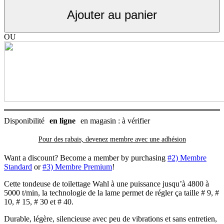
Bravura,
Ajouter au panier
sans
fil
au
OU
lithium
Disponibilité
en ligne
en magasin : à vérifier
Pour des rabais, devenez membre avec
une adhésion
Want a discount? Become a member by purchasing
#2) Membre
Standard
or
#3) Membre Premium
!
Cette tondeuse de toilettage Wahl à une puissance jusqu’à 4800 à
5000 t/min, la technologie de la lame permet de régler ça taille # 9, #
10, # 15, # 30 et # 40.
Durable, légère, silencieuse avec peu de vibrations et sans entretien,