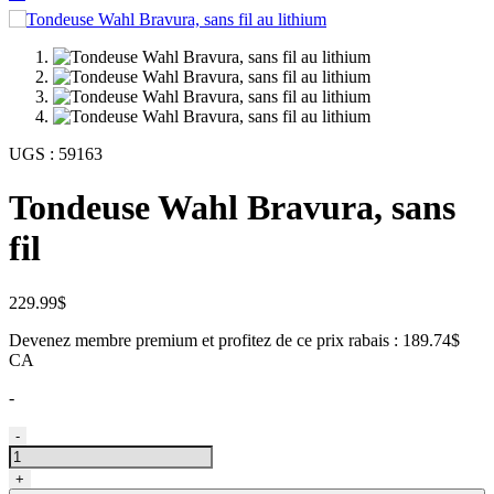
UGS :
59163
Tondeuse Wahl Bravura, sans
fil
229.99
$
Devenez membre premium et profitez de ce prix rabais : 189.74$
CA
-
quantité
-
de
Tondeuse
+
Wahl