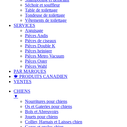
Séchoir et souffleur
Table de toilettage
Tondeuse de toilettage
Vêtements de toilettage
SERVICES
Aiguisage
Pièces Andis
Pièces de ciseaux
Pièces Double K
Pièces heiniger
Pièces Metro Vacuum
Pièces Oster
Pièces Wahl
PAR MARQUES
🍁 PRODUITS CANADIEN
VENTES
CHIENS
▼
Nourritures pour chiens
Os et Gateries pour chiens
Bols et Abreuvoirs
Jouets pour chiens
Collier, Harnais et Laisses chien
Cages et enclos chien