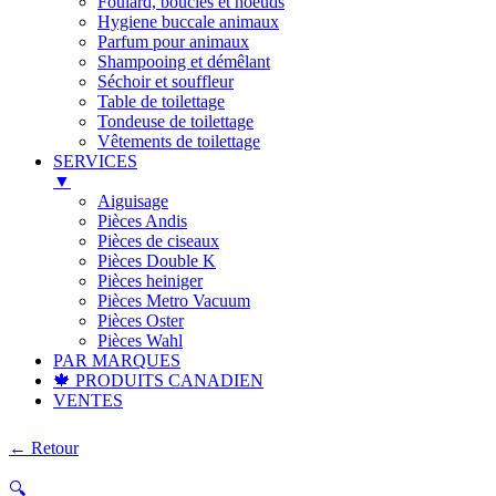
Foulard, boucles et noeuds
Hygiene buccale animaux
Parfum pour animaux
Shampooing et démêlant
Séchoir et souffleur
Table de toilettage
Tondeuse de toilettage
Vêtements de toilettage
SERVICES
▼
Aiguisage
Pièces Andis
Pièces de ciseaux
Pièces Double K
Pièces heiniger
Pièces Metro Vacuum
Pièces Oster
Pièces Wahl
PAR MARQUES
🍁 PRODUITS CANADIEN
VENTES
← Retour
🔍