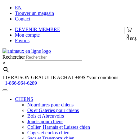
EN
Trouver un magasin
Contact
DEVENIR MEMBRE
Mon compte
0
0.00
$
Favoris
Aller
Aller
à
au
Rechercher
la
contenu
×
navigation
LIVRAISON GRATUITE ACHAT +89$
*voir conditions
1-866-964-6289
CHIENS
Nourritures pour chiens
Os et Gateries pour chiens
Bols et Abreuvoirs
Jouets pour chiens
Collier, Harnais et Laisses chien
Cages et enclos chien
Sacs et Transports chien