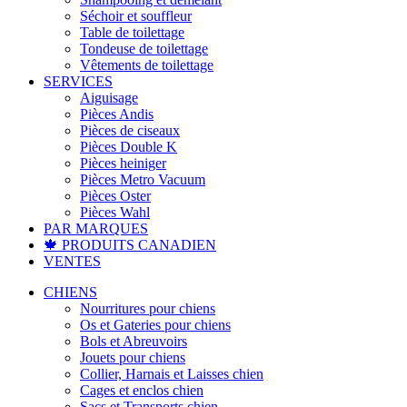
Séchoir et souffleur
Table de toilettage
Tondeuse de toilettage
Vêtements de toilettage
SERVICES
Aiguisage
Pièces Andis
Pièces de ciseaux
Pièces Double K
Pièces heiniger
Pièces Metro Vacuum
Pièces Oster
Pièces Wahl
PAR MARQUES
🍁 PRODUITS CANADIEN
VENTES
CHIENS
Nourritures pour chiens
Os et Gateries pour chiens
Bols et Abreuvoirs
Jouets pour chiens
Collier, Harnais et Laisses chien
Cages et enclos chien
Sacs et Transports chien