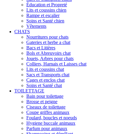
Éducation et Propreté
Lits et coussins chien
Rampe et escalier
Soins et Santé chien
Vêtements
CHATS
Nourritures pour chats
Gateries et herbe a chat
Bacs et Litières
Bols et Abreuvoirs chat
Jouets, Arbres pour chats
Colliers, Harnais et Laisses chat
Lits et coussins chat
Sacs et Transports chat
Cages et enclos chat
Soins et Santé chat
TOILETTAGE
Bain pour toilettage
Brosse et peigne
Ciseaux de toilettage
Coupe griffes animaux
Foulard, boucles et noeuds
Hygiene buccale animaux
Parfum pour animaux
Shampooing et démêlant