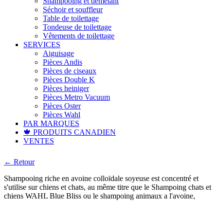
Shampooing et démêlant
Séchoir et souffleur
Table de toilettage
Tondeuse de toilettage
Vêtements de toilettage
SERVICES
Aiguisage
Pièces Andis
Pièces de ciseaux
Pièces Double K
Pièces heiniger
Pièces Metro Vacuum
Pièces Oster
Pièces Wahl
PAR MARQUES
🍁 PRODUITS CANADIEN
VENTES
← Retour
Shampooing riche en avoine colloïdale soyeuse est concentré et
s'utilise sur chiens et chats, au même titre que le Shampoing chats et
chiens WAHL Blue Bliss ou le shampoing animaux a l'avoine,