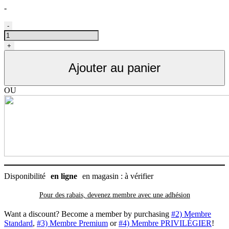
-
quantité
-
de
Shampoing
+
wahl
Oatmeal
Ajouter au panier
à
l'avoine
OU
Disponibilité
en ligne
en magasin : à vérifier
Pour des rabais, devenez membre avec
une adhésion
Want a discount? Become a member by purchasing
#2) Membre
Standard
,
#3) Membre Premium
or
#4) Membre PRIVILÉGIER
!