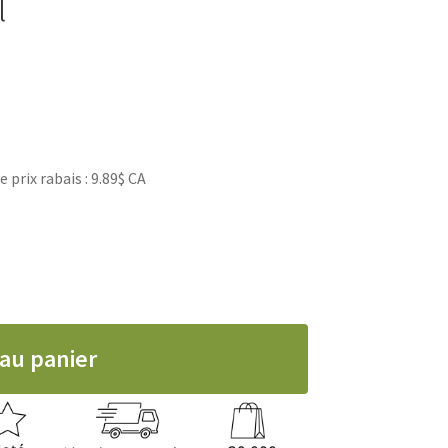
l
chez pas plus loin que la brosse paume de
rix rabais : 9.89$ CA
ge Palm Pal pour chien et chat, Wahl
 au panier