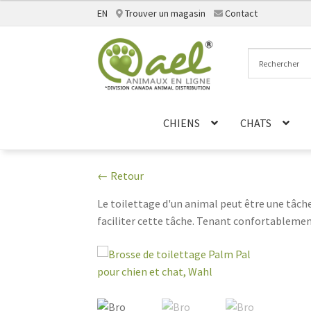
EN
Trouver un magasin
Contact
Aller
Aller
à
au
la
contenu
navigation
CHIENS
CHATS
← Retour
Le toilettage d'un animal peut être une tâch
faciliter cette tâche. Tenant confortablemen
de toilettage. Grâce à sa poignée ergonomique
toilettage. Non seulement cela donne plus de
facilite également le nettoyage et le démêlag
toilettage. De plus, ses poils sont conçus po
d'apparence saine et bien entretenue, sans par