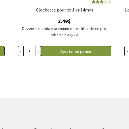
Note
Clochette pour collier 14mm
3.00
sur
5
2.49
$
Devenez membre premium et profitez de ce prix
rabais : 2.05$ CA
-
+
-
Ajouter au panier