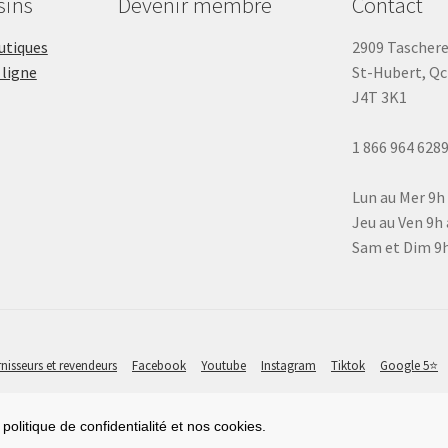
sins
Devenir membre
Contact
outiques
2909 Tascher
 ligne
St-Hubert, Qc
J4T 3K1
1 866 964 628
Lun au Mer 9h
Jeu au Ven 9h 
Sam et Dim 9h
nisseurs et revendeurs
Facebook
Youtube
Instagram
Tiktok
Google 5⭐
politique de confidentialité et nos cookies.