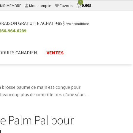
0
0.00
$
NIR MEMBRE
Mon compte
Favoris
VRAISON GRATUITE ACHAT +89$
*voir conditions
866-964-6289
ODUITS CANADIEN
VENTES
 la brosse paume de main est conçue pour
beaucoup plus de contrôle lors d'une séance
dre que l'animal ne se blesse pendant le
ress des deux côtés. La brosse paume de main
ge Palm Pal pour
la présence de nœuds pendant les séances de
et d'obtenir une fourrure détendue,
pte, si vous recherchez un outil de toilettage