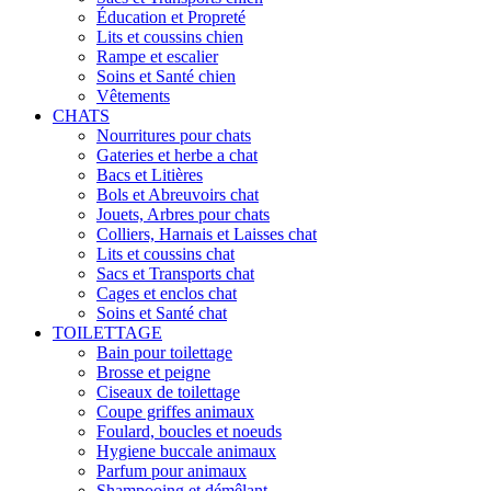
Éducation et Propreté
Lits et coussins chien
Rampe et escalier
Soins et Santé chien
Vêtements
CHATS
Nourritures pour chats
Gateries et herbe a chat
Bacs et Litières
Bols et Abreuvoirs chat
Jouets, Arbres pour chats
Colliers, Harnais et Laisses chat
Lits et coussins chat
Sacs et Transports chat
Cages et enclos chat
Soins et Santé chat
TOILETTAGE
Bain pour toilettage
Brosse et peigne
Ciseaux de toilettage
Coupe griffes animaux
Foulard, boucles et noeuds
Hygiene buccale animaux
Parfum pour animaux
Shampooing et démêlant