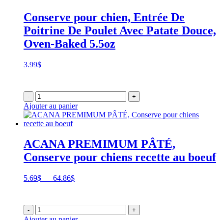
Conserve pour chien, Entrée De
Poitrine De Poulet Avec Patate Douce,
Oven-Baked 5.5oz
3.99
$
-
+
Ajouter au panier
ACANA PREMIMUM PÂTÉ,
Conserve pour chiens recette au boeuf
Plage
5.69
$
–
64.86
$
de
prix :
5.69$
-
+
à
Ajouter au panier