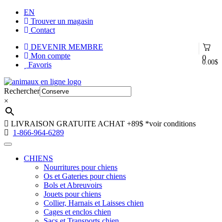
EN
Trouver un magasin
Contact
DEVENIR MEMBRE
Mon compte
0
0.00
$
Favoris
Aller
Aller
à
au
Rechercher
la
contenu
×
navigation
LIVRAISON GRATUITE ACHAT +89$
*voir conditions
1-866-964-6289
CHIENS
Nourritures pour chiens
Os et Gateries pour chiens
Bols et Abreuvoirs
Jouets pour chiens
Collier, Harnais et Laisses chien
Cages et enclos chien
Sacs et Transports chien