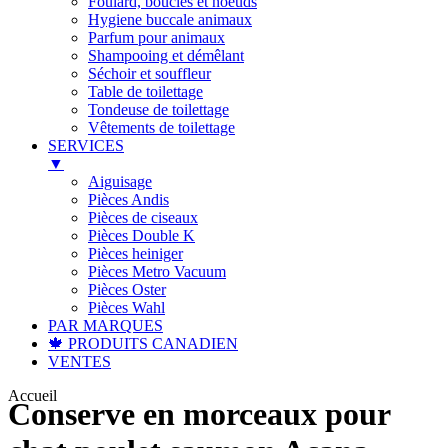
Foulard, boucles et noeuds
Hygiene buccale animaux
Parfum pour animaux
Shampooing et démêlant
Séchoir et souffleur
Table de toilettage
Tondeuse de toilettage
Vêtements de toilettage
SERVICES
▼
Aiguisage
Pièces Andis
Pièces de ciseaux
Pièces Double K
Pièces heiniger
Pièces Metro Vacuum
Pièces Oster
Pièces Wahl
PAR MARQUES
🍁 PRODUITS CANADIEN
VENTES
Accueil
Conserve en morceaux pour