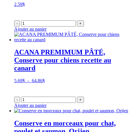
2.59
$
-
+
Ajouter au panier
ACANA PREMIMUM PÂTÉ,
Conserve pour chiens recette au
canard
Plage
5.69
$
–
64.86
$
de
prix :
5.69$
-
+
à
Ajouter au panier
64.86$
Conserve en morceaux pour chat,
poulet et saumon, Orijen