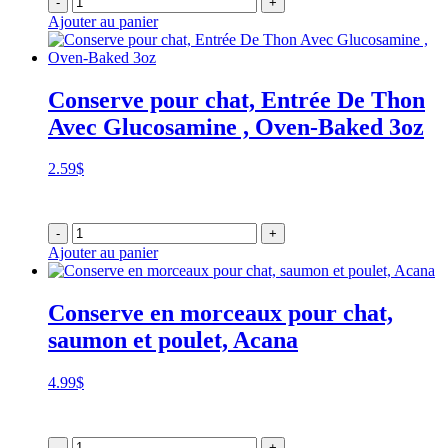
-
+
à
Ajouter au panier
64.86$
Conserve pour chat, Entrée De Thon
Avec Glucosamine , Oven-Baked 3oz
2.59
$
-
+
Ajouter au panier
Conserve en morceaux pour chat,
saumon et poulet, Acana
4.99
$
-
+