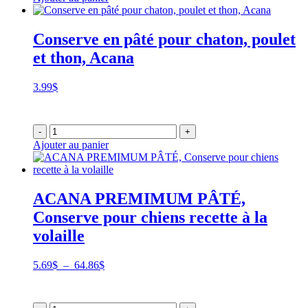
Conserve en pâté pour chaton, poulet
et thon, Acana
3.99
$
-
+
Ajouter au panier
ACANA PREMIMUM PÂTÉ,
Conserve pour chiens recette à la
volaille
Plage
5.69
$
–
64.86
$
de
prix :
5.69$