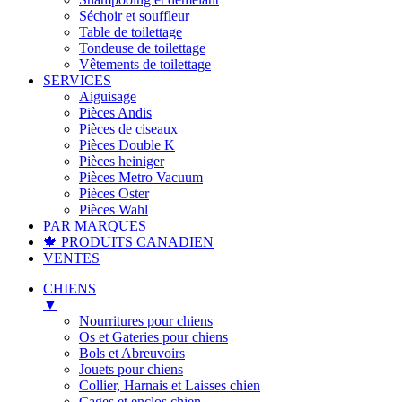
Séchoir et souffleur
Table de toilettage
Tondeuse de toilettage
Vêtements de toilettage
SERVICES
Aiguisage
Pièces Andis
Pièces de ciseaux
Pièces Double K
Pièces heiniger
Pièces Metro Vacuum
Pièces Oster
Pièces Wahl
PAR MARQUES
🍁 PRODUITS CANADIEN
VENTES
CHIENS
▼
Nourritures pour chiens
Os et Gateries pour chiens
Bols et Abreuvoirs
Jouets pour chiens
Collier, Harnais et Laisses chien
Cages et enclos chien