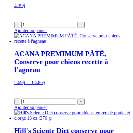
4.39
$
-
+
Ajouter au panier
ACANA PREMIMUM PÂTÉ,
Conserve pour chiens recette à
l'agneau
Plage
5.69
$
–
64.86
$
de
prix :
5.69$
-
+
à
Ajouter au panier
64.86$
Hill's Sciente Diet conserve pour