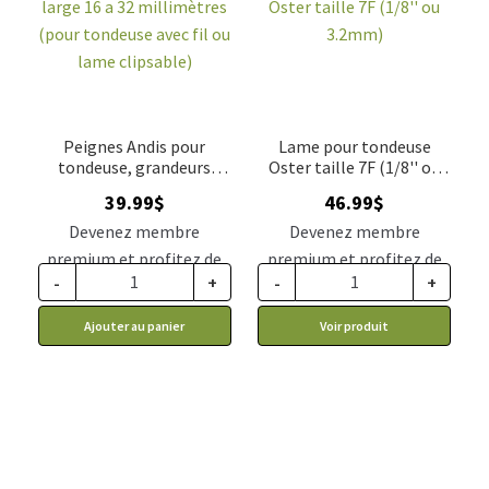
Peignes Andis pour
Lame pour tondeuse
tondeuse, grandeurs
Oster taille 7F (1/8'' ou
large 16 a 32 millimètres
3.2mm)
39.99
$
46.99
$
(pour tondeuse avec fil ou
lame clipsable)
Devenez membre
Devenez membre
premium et profitez de
premium et profitez de
-
+
-
+
ce prix rabais : 32.99$ CA
ce prix rabais : 38.77$ CA
Ajouter au panier
Voir produit