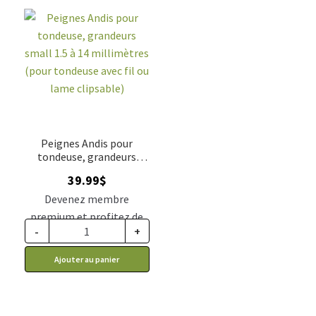
Peignes Andis pour
tondeuse, grandeurs
small 1.5 à 14 millimètres
39.99
$
(pour tondeuse avec fil ou
lame clipsable)
Devenez membre
premium et profitez de
-
+
ce prix rabais : 32.99$ CA
Ajouter au panier