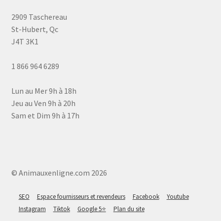
2909 Taschereau
St-Hubert, Qc
J4T 3K1
1 866 964 6289
Lun au Mer 9h à 18h
Jeu au Ven 9h à 20h
Sam et Dim 9h à 17h
© Animauxenligne.com 2026
SEO
Espace fournisseurs et revendeurs
Facebook
Youtube
Instagram
Tiktok
Google 5⭐
Plan du site