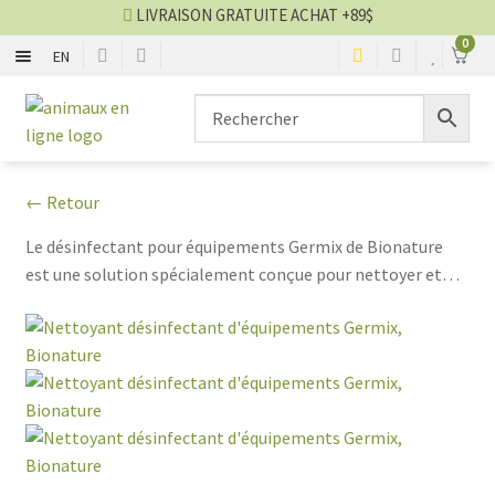
LIVRAISON GRATUITE ACHAT +89$
0
EN
CHIENS
Aller
Aller
▼
à
au
la
contenu
CHATS
▼
navigation
← Retour
TOILETTAGE
▼
Le désinfectant pour équipements Germix de Bionature
est une solution spécialement conçue pour nettoyer et
SERVICES
▼
désinfecter différents types d'équipements. Polyvalent, il
convient à une large gamme de surfaces, y compris les
PAR MARQUES
équipements sportifs, les outils professionnels, et bien
d'autres encore.
🍁 PRODUITS CANADIEN
VENTES