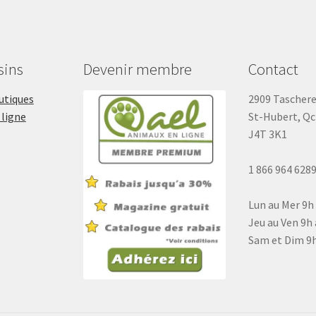
sins
Devenir membre
Contact
outiques
2909 Tascher
 ligne
St-Hubert, Qc
J4T 3K1
1 866 964 628
Lun au Mer 9h
Jeu au Ven 9h 
Sam et Dim 9h