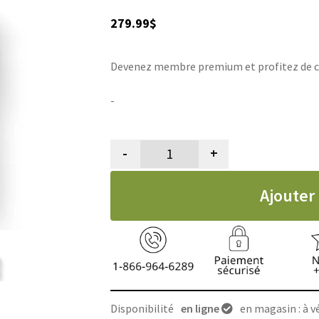
279.99
$
Devenez membre premium et profitez de ce 
-
-
+
quantité de Tondeuse de toile
Ajouter
Disponibilité
en ligne
en magasin : à vé