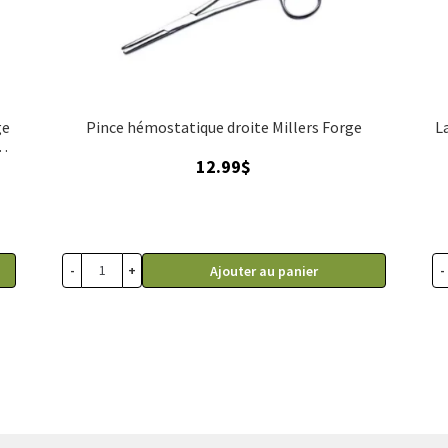
ge
Pince hémostatique droite Millers Forge
L
ou
12.99
$
x
-
+
-
Ajouter au panier