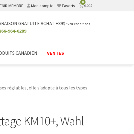
0
ENIR MEMBRE
Mon compte
Favoris
0.00
$
VRAISON GRATUITE ACHAT +89$
*voir conditions
866-964-6289
ODUITS CANADIEN
VENTES
s réglables, elle s’adapte à tous les types
ttage KM10+, Wahl