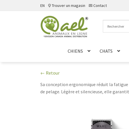
EN
Trouver un magasin
Contact
Aller
Aller
à
au
la
contenu
navigation
CHIENS
CHATS
← Retour
Sa conception ergonomique réduit la fatigue d
de pelage. Légère et silencieuse, elle garantit