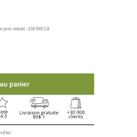
prix rabais : 230.99$ CA
ttage KM10+, Wahl
 au panier
rifier