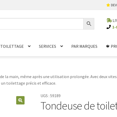
DEV
LI
1-
TOILETTAGE
SERVICES
PAR MARQUES
🍁 PR
e la main, même après une utilisation prolongée. Avec deux vitesse
 un toilettage précis et efficace.
UGS :
59189
Tondeuse de toile
🔍