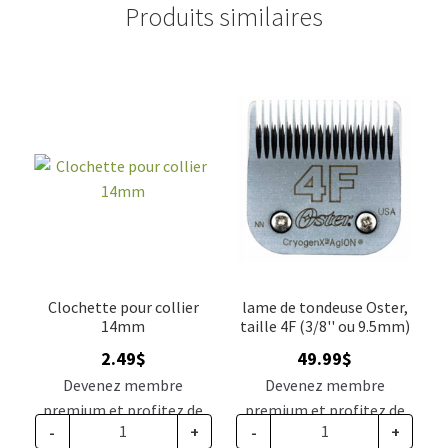
Produits similaires
Clochette pour collier
lame de tondeuse Oster,
14mm
taille 4F (3/8'' ou 9.5mm)
2.49
$
49.99
$
Devenez membre
Devenez membre
premium et profitez de
premium et profitez de
-
+
-
+
ce prix rabais : 2.05$ CA
ce prix rabais : 41.24$ CA