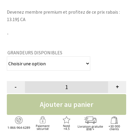
de
Devenez membre premium et profitez de ce prix rabais :
prix :
13.19$ CA
15.99$
-
à
27.99$
GRANDEURS DISPONIBLES
-
+
quantité de Tricot Rose pour chi
Ajouter au panier