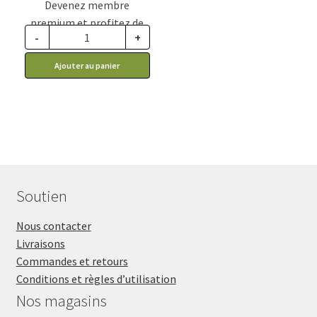
Devenez membre
premium et profitez de
-
+
ce prix rabais : 18.14$ CA
Ajouter au panier
Soutien
Nous contacter
Livraisons
Commandes et retours
Conditions et règles d’utilisation
Nos magasins