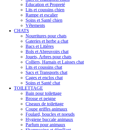
Éducation et Propreté
Lits et coussins chien
Rampe et escalier
Soins et Santé chien
Vêtements
CHATS
Nourritures pour chats
Gateries et herbe a chat
Bacs et Litières
Bols et Abreuvoirs chat
Jouets, Arbres pour chats
Colliers, Harnais et Laisses chat
Lits et coussins chat
Sacs et Transports chat
Cages et enclos chat
Soins et Santé chat
TOILETTAGE
Bain pour toilettage
Brosse et peigne
Ciseaux de toilettage
Coupe griffes animaux
Foulard, boucles et noeuds
Hygiene buccale animaux
Parfum pour animaux
Shampooing et démêlant