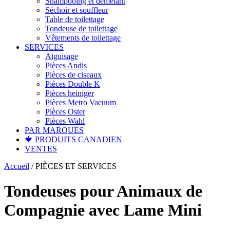
Shampooing et démêlant
Séchoir et souffleur
Table de toilettage
Tondeuse de toilettage
Vêtements de toilettage
SERVICES
Aiguisage
Pièces Andis
Pièces de ciseaux
Pièces Double K
Pièces heiniger
Pièces Metro Vacuum
Pièces Oster
Pièces Wahl
PAR MARQUES
🍁 PRODUITS CANADIEN
VENTES
Accueil
/
PIÈCES ET SERVICES
Tondeuses pour Animaux de
Compagnie avec Lame Mini