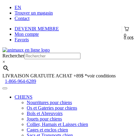
EN
Trouver un magasin
Contact
DEVENIR MEMBRE
Mon compte
0
0.00
$
Favoris
Aller
Aller
à
au
Rechercher
la
contenu
×
navigation
LIVRAISON GRATUITE ACHAT +89$
*voir conditions
1-866-964-6289
CHIENS
Nourritures pour chiens
Os et Gateries pour chiens
Bols et Abreuvoirs
Jouets pour chiens
Collier, Harnais et Laisses chien
Cages et enclos chien
Sacs et Transports chien