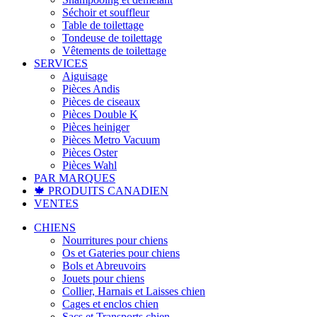
Séchoir et souffleur
Table de toilettage
Tondeuse de toilettage
Vêtements de toilettage
SERVICES
Aiguisage
Pièces Andis
Pièces de ciseaux
Pièces Double K
Pièces heiniger
Pièces Metro Vacuum
Pièces Oster
Pièces Wahl
PAR MARQUES
🍁 PRODUITS CANADIEN
VENTES
CHIENS
Nourritures pour chiens
Os et Gateries pour chiens
Bols et Abreuvoirs
Jouets pour chiens
Collier, Harnais et Laisses chien
Cages et enclos chien
Sacs et Transports chien