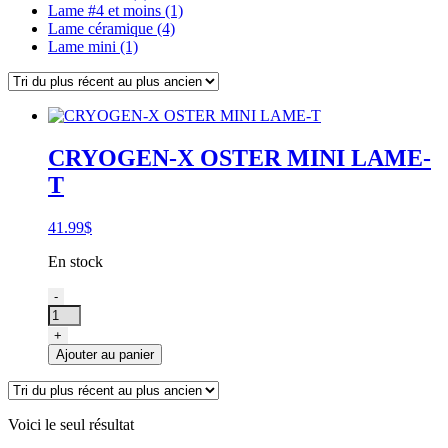
Lame #4 et moins (1)
Lame céramique (4)
Lame mini (1)
CRYOGEN-X OSTER MINI LAME-
T
41.99
$
En stock
quantité
-
de
CRYOGEN-
+
X
Ajouter au panier
OSTER
MINI
LAME-
T
Voici le seul résultat