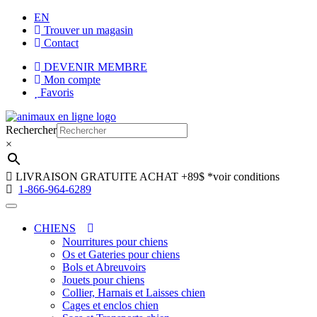
EN
Trouver un magasin
Contact
DEVENIR MEMBRE
Mon compte
Favoris
Aller
Aller
à
au
Rechercher
la
contenu
×
navigation
LIVRAISON GRATUITE ACHAT +89$
*voir conditions
1-866-964-6289
CHIENS
Nourritures pour chiens
Os et Gateries pour chiens
Bols et Abreuvoirs
Jouets pour chiens
Collier, Harnais et Laisses chien
Cages et enclos chien