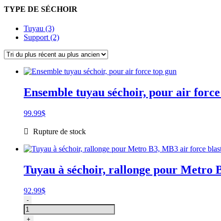
TYPE DE SÉCHOIR
Tuyau (3)
Support (2)
Ensemble tuyau séchoir, pour air force
99.99
$
Rupture de stock
Tuyau à séchoir, rallonge pour Metro B
92.99
$
quantité
-
de
Tuyau
+