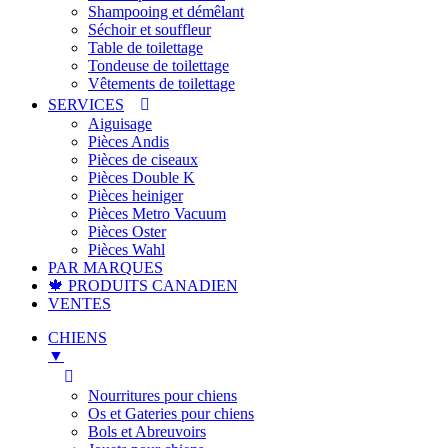
Shampooing et démêlant
Séchoir et souffleur
Table de toilettage
Tondeuse de toilettage
Vêtements de toilettage
SERVICES
Aiguisage
Pièces Andis
Pièces de ciseaux
Pièces Double K
Pièces heiniger
Pièces Metro Vacuum
Pièces Oster
Pièces Wahl
PAR MARQUES
🍁 PRODUITS CANADIEN
VENTES
CHIENS
▼
Nourritures pour chiens
Os et Gateries pour chiens
Bols et Abreuvoirs