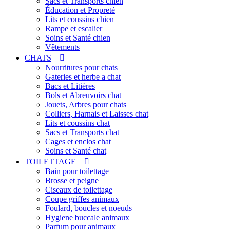
Sacs et Transports chien
Éducation et Propreté
Lits et coussins chien
Rampe et escalier
Soins et Santé chien
Vêtements
CHATS
Nourritures pour chats
Gateries et herbe a chat
Bacs et Litières
Bols et Abreuvoirs chat
Jouets, Arbres pour chats
Colliers, Harnais et Laisses chat
Lits et coussins chat
Sacs et Transports chat
Cages et enclos chat
Soins et Santé chat
TOILETTAGE
Bain pour toilettage
Brosse et peigne
Ciseaux de toilettage
Coupe griffes animaux
Foulard, boucles et noeuds
Hygiene buccale animaux
Parfum pour animaux