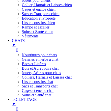
Jouets pour chiens
Collier, Harnais et Laisses chien
Cages et enclos chien
Sacs et Transports chien
Éducation et Propreté
Lits et coussins chien
Rampe et escalier
Soins et Santé chien
Vêtements
CHATS
▼
Nourritures pour chats
Gateries et herbe a chat
Bacs et Litières
Bols et Abreuvoirs chat
Jouets, Arbres pour chats
Colliers, Harnais et Laisses chat
Lits et coussins chat
Sacs et Transports chat
Cages et enclos chat
Soins et Santé chat
TOILETTAGE
▼