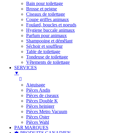
Bain pour toilettage
Brosse et peigne
Ciseaux de toilettage
Coupe griffes animaux
Foulard, boucles et noeuds
Hygiene buccale animaux
Parfum pour animaux
Shampooing et démêlant
Séchoir et souffleur
Table de toilettage
Tondeuse de toilettage
Vêtements de toilettage
SERVICES
▼
Aiguisage
Pièces Andis
Pièces de ciseaux
Pièces Double K
Pièces heiniger
Pièces Metro Vacuum
Pièces Oster
Pièces Wahl
PAR MARQUES
🍁 PRODUITS CANADIEN