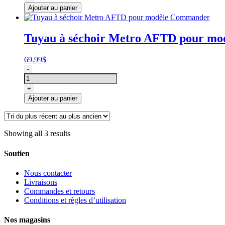
à
Ajouter au panier
séchoir,
rallonge
pour
Tuyau à séchoir Metro AFTD pour m
Metro
B3,
MB3
69.99
$
air
quantité
-
force
de
blaster
Tuyau
+
10
à
Ajouter au panier
pieds
séchoir
Metro
AFTD
pour
Showing all 3 results
modèle
Commander
Soutien
Nous contacter
Livraisons
Commandes et retours
Conditions et règles d’utilisation
Nos magasins