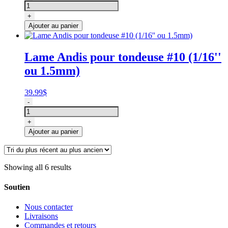
de
Couteau
+
en
Ajouter au panier
céramique
pour
lames
Lame Andis pour tondeuse #10 (1/16''
de
ou 1.5mm)
tondeuse
professionnelle,
Andis
39.99
$
quantité
-
de
Lame
+
Andis
Ajouter au panier
pour
tondeuse
#10
(1/16''
Showing all 6 results
ou
1.5mm)
Soutien
Nous contacter
Livraisons
Commandes et retours