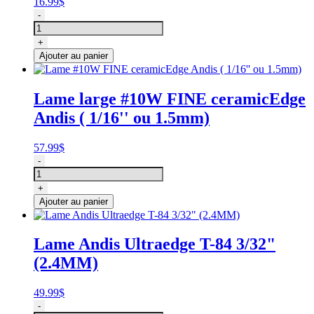
16.99
$
quantité
-
de
Couteau
+
de
Ajouter au panier
remplacement
pour
lames
Lame large #10W FINE ceramicEdge
type
Andis ( 1/16'' ou 1.5mm)
A5
GG
57.99
$
quantité
-
de
Lame
+
#10W
Ajouter au panier
FINE
ceramicEdge
Andis
Lame Andis Ultraedge T-84 3/32"
(
(2.4MM)
1/16''
ou
1.5mm)
49.99
$
quantité
-