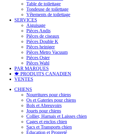
Table de toilettage
Tondeuse de toilettage
Vêtements de toilettage
SERVICES
Aiguisage
Pièces Andis
Pièces de ciseaux
Pièces Double K
Pièces heiniger
Pièces Metro Vacuum
Pièces Oster
Pièces Wahl
PAR MARQUES
🍁 PRODUITS CANADIEN
VENTES
CHIENS
Nourritures pour chiens
Os et Gateries pour chiens
Bols et Abreuvoirs
Jouets pour chiens
Collier, Harnais et Laisses chien
Cages et enclos chien
Sacs et Transports chien
Éducation et Propreté