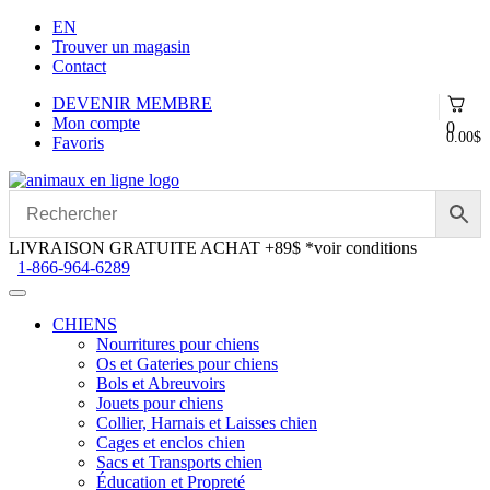
EN
Trouver un magasin
Contact
DEVENIR MEMBRE
Mon compte
0
0.00
$
Favoris
Aller
Aller
à
au
la
contenu
navigation
LIVRAISON GRATUITE ACHAT +89$
*voir conditions
1-866-964-6289
CHIENS
Nourritures pour chiens
Os et Gateries pour chiens
Bols et Abreuvoirs
Jouets pour chiens
Collier, Harnais et Laisses chien
Cages et enclos chien
Sacs et Transports chien
Éducation et Propreté