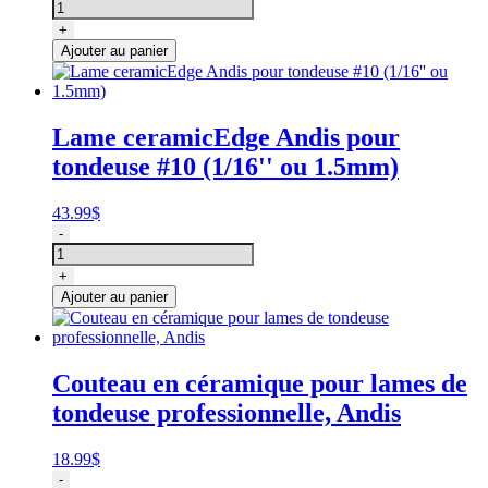
de
Lame
+
Andis
Ajouter au panier
Ultraedge
T-
84
3/32"
Lame ceramicEdge Andis pour
(2.4MM)
tondeuse #10 (1/16'' ou 1.5mm)
43.99
$
quantité
-
de
Lame
+
ceramicEdge
Ajouter au panier
Andis
pour
tondeuse
#10
Couteau en céramique pour lames de
(1/16''
tondeuse professionnelle, Andis
ou
1.5mm)
18.99
$
quantité
-