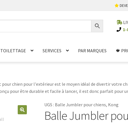
DEVE
LI
1-
TOILETTAGE
SERVICES
PAR MARQUES
🍁 PR
t pour chien pour l'extérieur est le moyen idéal de divertir votre c
conçu pour être durable et facile à lancer, il est donc parfait pour u
érieur, il peut résister à l'usure de votre chien. Des balles de tenn
UGS :
Balle Jumbler pour chiens, Kong
arfait pour chaque animal. Alors sortez et passez du bon temps ave
Balle Jumbler pou
🔍