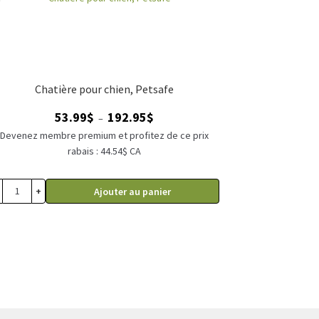
Chatière pour chien, Petsafe
Plage
53.99
$
192.95
$
–
de
Devenez membre premium et profitez de ce prix
prix :
rabais : 44.54$ CA
53.99$
à
+
Ajouter au panier
192.95$