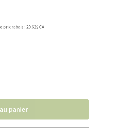
rix rabais : 20.62$ CA
r chien, Kong
 au panier