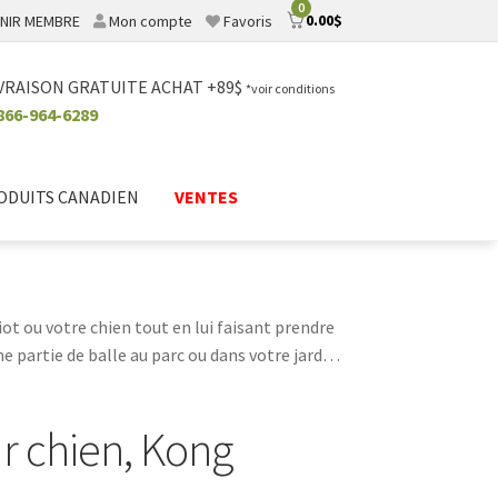
0
0.00
$
NIR MEMBRE
Mon compte
Favoris
VRAISON GRATUITE ACHAT +89$
*voir conditions
866-964-6289
ODUITS CANADIEN
VENTES
hiot ou votre chien tout en lui faisant prendre
ne partie de balle au parc ou dans votre jardin.
is aux frisbees en passant par les anneaux en
c votre compagnon à quatre pattes.
r chien, Kong