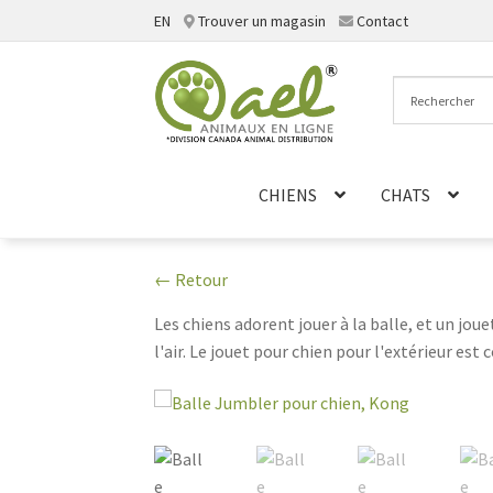
EN
Trouver un magasin
Contact
Aller
Aller
à
au
la
contenu
navigation
CHIENS
CHATS
← Retour
Les chiens adorent jouer à la balle, et un joue
l'air. Le jouet pour chien pour l'extérieur est 
Et comme il est conçu pour être utilisé à l'ext
caoutchouc, il existe un jouet d'extérieur p