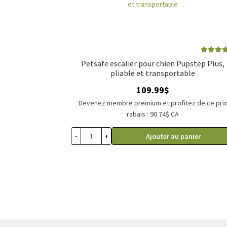
Note
4.00
Petsafe escalier pour chien Pupstep Plus,
sur 5
pliable et transportable
109.99
$
Devenez membre premium et profitez de ce pri
rabais : 90.74$ CA
-
+
Ajouter au panier