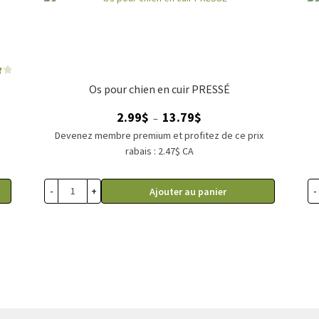
Os pour chien en cuir PRESSÉ
Plage
2.99
$
13.79
$
–
de
Devenez membre premium et profitez de ce prix
x
prix :
rabais : 2.47$ CA
2.99$
à
-
+
-
Ajouter au panier
13.79$