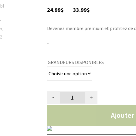
Plage
–
24.99
$
33.99
$
de
Devenez membre premium et profitez de ce p
prix :
24.99$
-
à
GRANDEURS DISPONIBLES
33.99$
-
+
quantité de Balle Jumbler pou
Ajouter