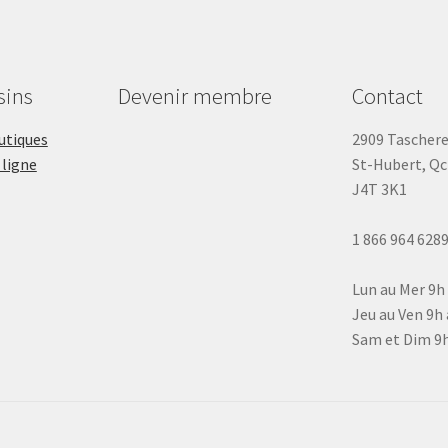
sins
Devenir membre
Contact
outiques
2909 Tascher
 ligne
St-Hubert, Qc
J4T 3K1
1 866 964 628
Lun au Mer 9h
Jeu au Ven 9h 
Sam et Dim 9h