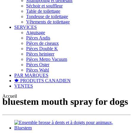
Shampooing et démêlant
Séchoir et souffleur
Table de toilettage
Tondeuse de toilettage
Vêtements de toilettage
SERVICES
Aiguisage
Pièces Andis
Pièces de ciseaux
Pièces Double K
Pièces heiniger
Pièces Metro Vacuum
Pièces Oster
Pièces Wahl
PAR MARQUES
🍁 PRODUITS CANADIEN
VENTES
Accueil
bluestem mouth spray for dogs