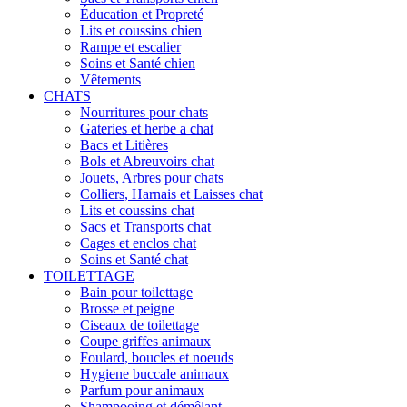
Éducation et Propreté
Lits et coussins chien
Rampe et escalier
Soins et Santé chien
Vêtements
CHATS
Nourritures pour chats
Gateries et herbe a chat
Bacs et Litières
Bols et Abreuvoirs chat
Jouets, Arbres pour chats
Colliers, Harnais et Laisses chat
Lits et coussins chat
Sacs et Transports chat
Cages et enclos chat
Soins et Santé chat
TOILETTAGE
Bain pour toilettage
Brosse et peigne
Ciseaux de toilettage
Coupe griffes animaux
Foulard, boucles et noeuds
Hygiene buccale animaux
Parfum pour animaux
Shampooing et démêlant