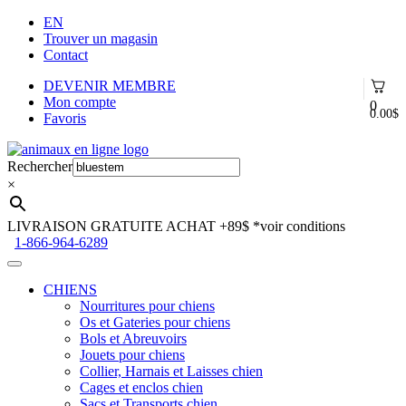
EN
Trouver un magasin
Contact
DEVENIR MEMBRE
Mon compte
0
0.00
$
Favoris
Aller
Aller
à
au
Rechercher
la
contenu
×
navigation
LIVRAISON GRATUITE ACHAT +89$
*voir conditions
1-866-964-6289
CHIENS
Nourritures pour chiens
Os et Gateries pour chiens
Bols et Abreuvoirs
Jouets pour chiens
Collier, Harnais et Laisses chien
Cages et enclos chien
Sacs et Transports chien