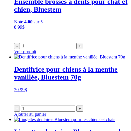
Ensemble brosses à dents pour chat et
chien, Bluestem
Note
4.00
sur 5
8.99
$
-
+
Voir produit
Dentifrice pour chiens à la menthe
vanillée, Bluestem 70g
20.99
$
-
+
Ajouter au panier