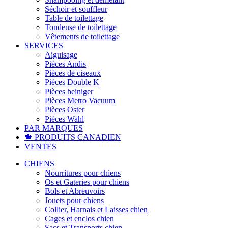
Séchoir et souffleur
Table de toilettage
Tondeuse de toilettage
Vêtements de toilettage
SERVICES
Aiguisage
Pièces Andis
Pièces de ciseaux
Pièces Double K
Pièces heiniger
Pièces Metro Vacuum
Pièces Oster
Pièces Wahl
PAR MARQUES
🍁 PRODUITS CANADIEN
VENTES
CHIENS
Nourritures pour chiens
Os et Gateries pour chiens
Bols et Abreuvoirs
Jouets pour chiens
Collier, Harnais et Laisses chien
Cages et enclos chien
Sacs et Transports chien