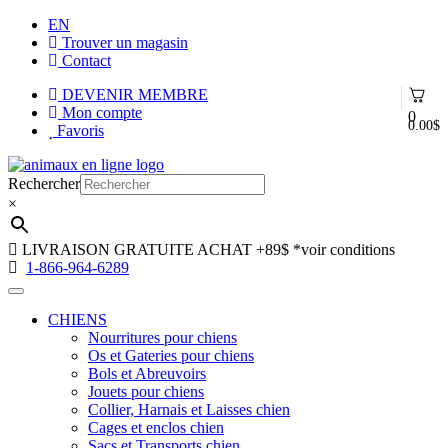
EN
Trouver un magasin
Contact
DEVENIR MEMBRE
Mon compte
0
0.00
$
Favoris
Aller
Aller
à
au
Rechercher
la
contenu
×
navigation
LIVRAISON GRATUITE ACHAT +89$
*voir conditions
1-866-964-6289
CHIENS
Nourritures pour chiens
Os et Gateries pour chiens
Bols et Abreuvoirs
Jouets pour chiens
Collier, Harnais et Laisses chien
Cages et enclos chien
Sacs et Transports chien