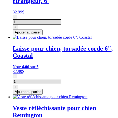
étrangleur, 6'
32.99
$
quantité
-
de
Laisse
+
pour
Ajouter au panier
chien,
torsadée
étrangleur,
Laisse pour chien, torsadée corde 6",
6'
Coastal
Note
4.00
sur 5
32.99
$
quantité
-
de
Laisse
+
pour
Ajouter au panier
chien,
torsadée
corde
Veste réfléchissante pour chien
6",
Remington
Coastal