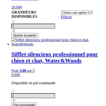
29.99
$
GRANDEURS
DISPONIBLES
Effacer
quantité
-
de
Veste
+
réfléchissante
Ajouter au panier
pour
chien
Remington
Sifflet silencieux professionnel pour
chien et chat, Water&Woods
Note
3.00
sur 5
9.99
$
Disponible en pré-commande
quantité
-
de
Sifflet
+
silencieux
Pré-commander