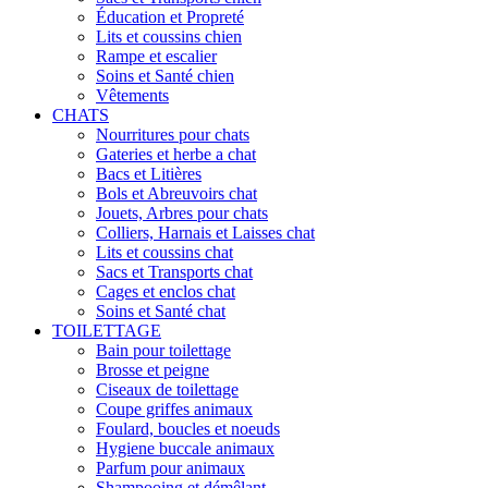
Éducation et Propreté
Lits et coussins chien
Rampe et escalier
Soins et Santé chien
Vêtements
CHATS
Nourritures pour chats
Gateries et herbe a chat
Bacs et Litières
Bols et Abreuvoirs chat
Jouets, Arbres pour chats
Colliers, Harnais et Laisses chat
Lits et coussins chat
Sacs et Transports chat
Cages et enclos chat
Soins et Santé chat
TOILETTAGE
Bain pour toilettage
Brosse et peigne
Ciseaux de toilettage
Coupe griffes animaux
Foulard, boucles et noeuds
Hygiene buccale animaux
Parfum pour animaux
Shampooing et démêlant