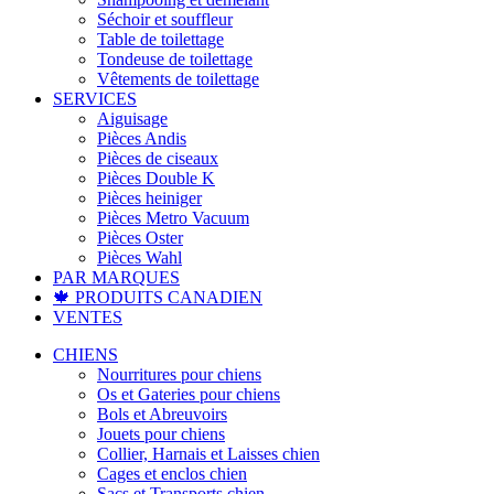
Séchoir et souffleur
Table de toilettage
Tondeuse de toilettage
Vêtements de toilettage
SERVICES
Aiguisage
Pièces Andis
Pièces de ciseaux
Pièces Double K
Pièces heiniger
Pièces Metro Vacuum
Pièces Oster
Pièces Wahl
PAR MARQUES
🍁 PRODUITS CANADIEN
VENTES
CHIENS
Nourritures pour chiens
Os et Gateries pour chiens
Bols et Abreuvoirs
Jouets pour chiens
Collier, Harnais et Laisses chien
Cages et enclos chien
Sacs et Transports chien