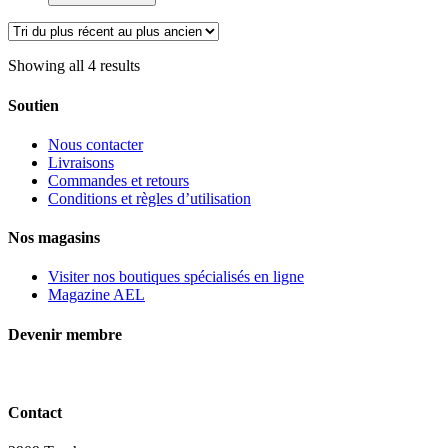
professionnel
pour
chien
et
Showing all 4 results
chat,
Water&Woods
Soutien
Nous contacter
Livraisons
Commandes et retours
Conditions et règles d’utilisation
Nos magasins
Visiter nos boutiques spécialisés en ligne
Magazine AEL
Devenir membre
Contact