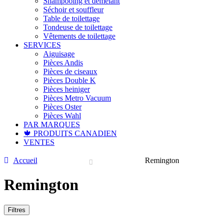
Shampooing et démêlant
Séchoir et souffleur
Table de toilettage
Tondeuse de toilettage
Vêtements de toilettage
SERVICES
Aiguisage
Pièces Andis
Pièces de ciseaux
Pièces Double K
Pièces heiniger
Pièces Metro Vacuum
Pièces Oster
Pièces Wahl
PAR MARQUES
🍁 PRODUITS CANADIEN
VENTES
Accueil
Remington
Remington
Filtres