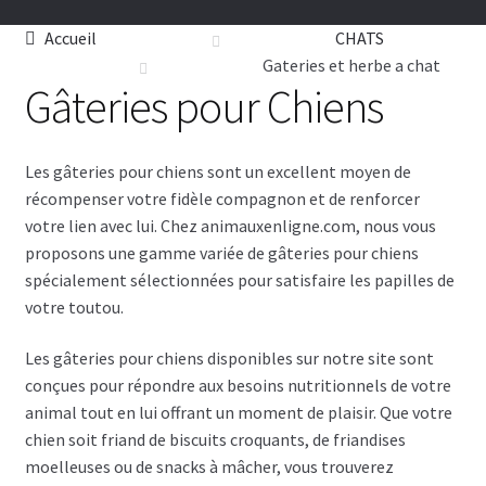
CHIENS
Accueil
CHATS
Gateries et herbe a chat
CHATS
Gâteries pour Chiens
TOILETTAGE
Les gâteries pour chiens sont un excellent moyen de
SERVICES
récompenser votre fidèle compagnon et de renforcer
votre lien avec lui. Chez animauxenligne.com, nous vous
proposons une gamme variée de gâteries pour chiens
PAR MARQUES
spécialement sélectionnées pour satisfaire les papilles de
votre toutou.
🍁 PRODUITS CANADIEN
Les gâteries pour chiens disponibles sur notre site sont
VENTES
conçues pour répondre aux besoins nutritionnels de votre
animal tout en lui offrant un moment de plaisir. Que votre
chien soit friand de biscuits croquants, de friandises
moelleuses ou de snacks à mâcher, vous trouverez