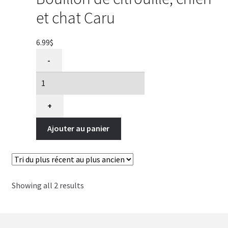
et chat Caru
6.99
$
quantité
-
de
Bouillon
de
citrouille,
+
chien
Ajouter au panier
et
chat
Caru
Showing all 2 results