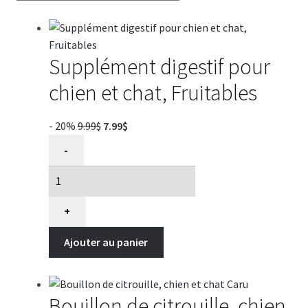
Supplément digestif pour
chien et chat, Fruitables
Le
Le
- 20%
9.99
$
7.99
$
quantité
prix
prix
-
de
initial
actuel
Supplément
était :
est :
digestif
9.99$.
7.99$.
pour
+
chien
Ajouter au panier
et
chat,
Fruitables
Bouillon de citrouille, chien