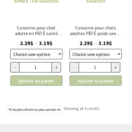
Conserve pour chat
Conserve pour chats
adulte en PÂTÉ santé
adultes PÂTÉ poids santé,
peau et pelage, Blue
Blue Buffalo True
Plage
Plage
2.29
$
3.19
$
2.29
$
3.19
$
–
–
Buffalo True Solutions
Solutions
de
de
prix :
prix :
2.29$
2.29$
-
+
-
+
quantité de Conserve pour chat adulte en PÂTÉ santé peau et
quantité de Conserve pour chat
à
à
3.19$
3.19$
Ajouter au panier
Ajouter au panier
Showing all 4 results