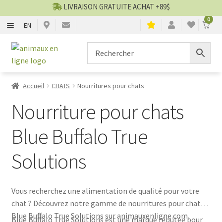
LIVRAISON GRATUITE ACHAT +89$
0
EN
CHIENS
Aller
Aller
▼
à
au
la
contenu
CHATS
▼
navigation
Accueil
CHATS
Nourritures pour chats
TOILETTAGE
▼
Nourriture pour chats
SERVICES
▼
Blue Buffalo True
Solutions
PAR MARQUES
🍁 PRODUITS CANADIEN
Vous recherchez une alimentation de qualité pour votre
chat ? Découvrez notre gamme de nourritures pour chats
VENTES
Blue Buffalo True Solutions sur animauxenligne.com.
Blue Buffalo True Solutions est une marque réputée pour