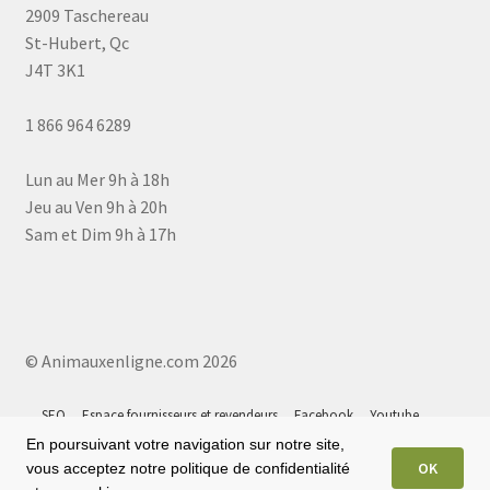
2909 Taschereau
St-Hubert, Qc
J4T 3K1
1 866 964 6289
Lun au Mer 9h à 18h
Jeu au Ven 9h à 20h
Sam et Dim 9h à 17h
© Animauxenligne.com 2026
SEO
Espace fournisseurs et revendeurs
Facebook
Youtube
Instagram
Tiktok
Google 5⭐
Plan du site
En poursuivant votre navigation sur notre site,
OK
vous acceptez notre politique de confidentialité