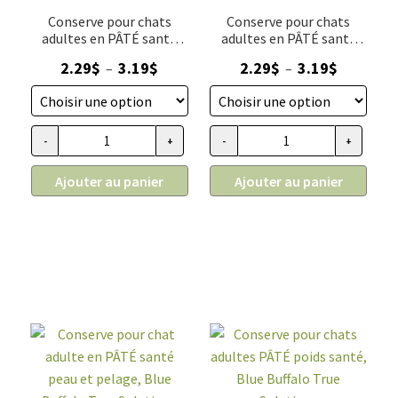
Conserve pour chats
Conserve pour chats
adultes en PÂTÉ santé
adultes en PÂTÉ santé
urinaire, Blue Buffalo True
digestive, Blue Buffalo
Plage
Plage
2.29
$
3.19
$
2.29
$
3.19
$
–
–
Solutions
True Solutions
de
de
prix :
prix :
2.29$
2.29$
-
+
-
+
quantité de Conserve pour chats adultes en PÂTÉ santé urinai
quantité de Conserve pour chat
à
à
3.19$
3.19$
Ajouter au panier
Ajouter au panier