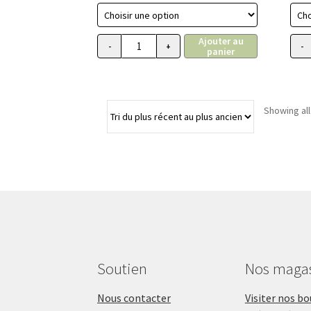
prix :
37.99$
Ajouter au
à
-
+
-
panier
quantité de Laisse pour chien longe en ny
67.99$
Showing all
Soutien
Nos maga
Nous contacter
Visiter nos b