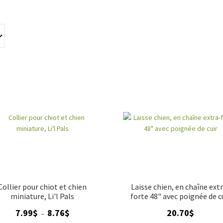
style avec nos colliers, harnais et laisses en métal pour chien.
Collier pour chiot et chien
Laisse chien, en chaîne ext
miniature, Li'l Pals
forte 48" avec poignée de c
Plage
7.99
$
8.76
$
20.70
$
–
de