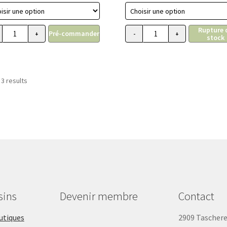
prix :
7.99$
Rupture 
à
Pré-commander
+
-
+
stock
lon noire, Hunter 40 pieds
quantité de Collier pour chiot et chien miniature, Li'l Pals
quantité de Laisse chie
8.76$
 3 results
sins
Devenir membre
Contact
outiques
2909 Tascher