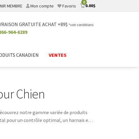
0
0.00
$
NIR MEMBRE
Mon compte
Favoris
VRAISON GRATUITE ACHAT +89$
*voir conditions
866-964-6289
ODUITS CANADIEN
VENTES
pour Chien
. Découvrez notre gamme variée de produits
étal pour un contrôle optimal, un harnais en
uverez tout ce dont vous avez besoin sur
gance à son look. Optez pour la qualité et le