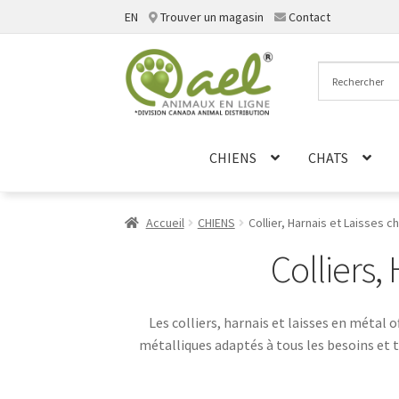
EN
Trouver un magasin
Contact
Aller
Aller
à
au
la
contenu
navigation
CHIENS
CHATS
Accueil
CHIENS
Collier, Harnais et Laisses c
Colliers,
Les colliers, harnais et laisses en métal
métalliques adaptés à tous les besoins et t
métal pour un ajustement sûr et confort
animauxenligne.com. La robustesse du métal a