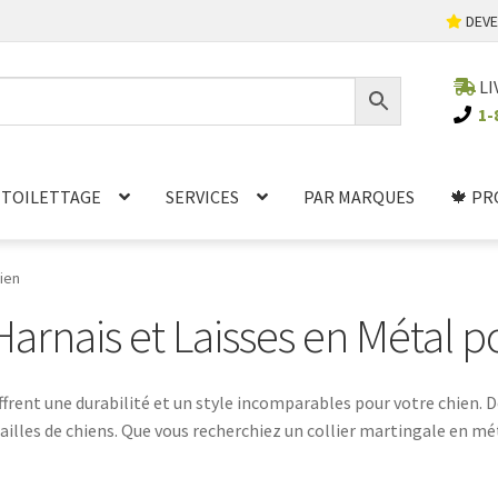
DEVE
LI
1-
TOILETTAGE
SERVICES
PAR MARQUES
🍁 PR
hien
 Harnais et Laisses en Métal 
 offrent une durabilité et un style incomparables pour votre chien
ailles de chiens. Que vous recherchiez un collier martingale en m
able, ou une laisse en métal solide pour vos promenades, vous tro
ssure la sécurité de votre chien tout en ajoutant une touche d'élé