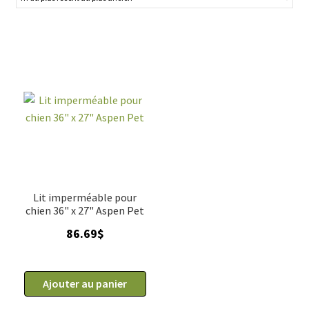
à leurs besoins spécifiques. Fabriqués avec des matériaux de
haute qualité, nos lits et coussins imperméables sont
durables et faciles à entretenir. Offrez à votre chien un
endroit où se reposer en toute tranquillité, tout en
facilitant le nettoyage pour vous. Parcourez notre
sélection dès maintenant et trouvez le lit ou coussin
parfait pour votre fidèle compagnon.
Lit imperméable pour
chien 36" x 27" Aspen Pet
86.69
$
Ajouter au panier