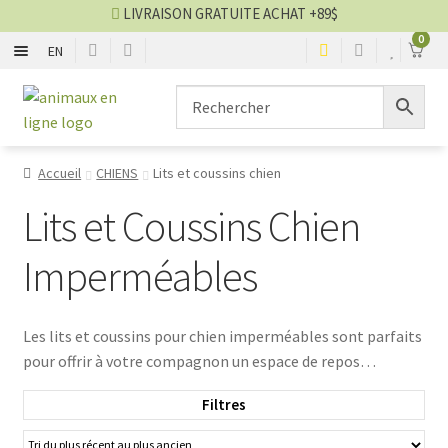
LIVRAISON GRATUITE ACHAT +89$
0
EN
CHIENS
Aller
Aller
▼
à
au
la
contenu
CHATS
▼
navigation
Accueil
CHIENS
Lits et coussins chien
TOILETTAGE
▼
Lits et Coussins Chien
SERVICES
▼
Imperméables
PAR MARQUES
Les lits et coussins pour chien imperméables sont parfaits
pour offrir à votre compagnon un espace de repos
🍁 PRODUITS CANADIEN
confortable et protégé. Que ce soit pour les chiens qui
Filtres
aiment l'aventure en plein air ou ceux qui ont tendance à
VENTES
renverser de l'eau, ces produits sont conçus pour répondre