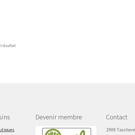
 pour chiens
l résultat
sins
Devenir membre
Contact
outiques
2909 Tascher