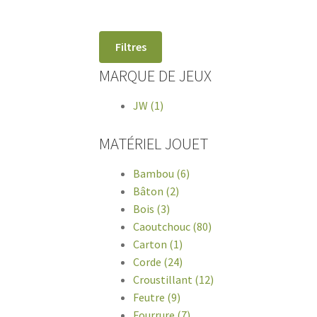
compagnie. Offrez-lui le mei
Filtres
MARQUE DE JEUX
JW (1)
MATÉRIEL JOUET
Bambou (6)
Bâton (2)
Bois (3)
Caoutchouc (80)
Carton (1)
Corde (24)
Croustillant (12)
Feutre (9)
Fourrure (7)