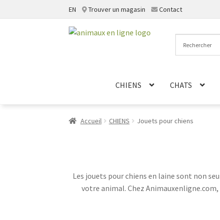
EN
Trouver un magasin
Contact
Aller
Aller
à
au
la
contenu
navigation
CHIENS
CHATS
Accueil
CHIENS
Jouets pour chiens
Les jouets pour chiens en laine sont non seu
votre animal. Chez Animauxenligne.com, n
divertir votre fidèle compagnon. Que votre
besoins ludiques tout en favorisant son b