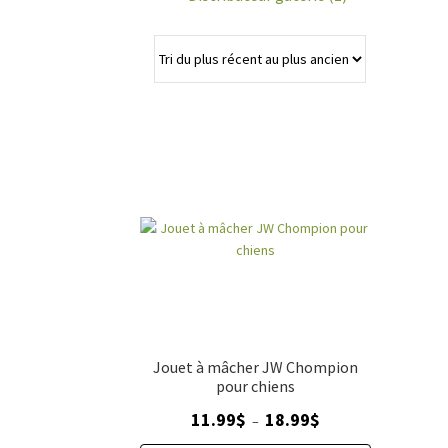
Jouet à mâcher JW Chompion
pour chiens
Plage
11.99
$
18.99
$
–
de