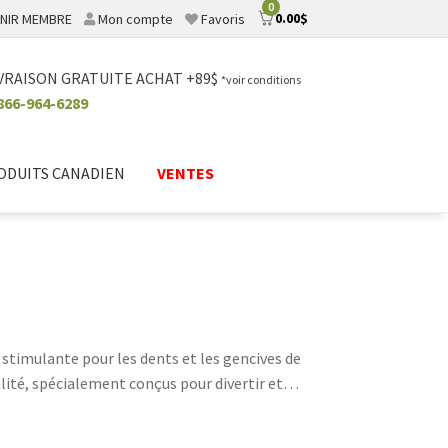
0
0.00
$
NIR MEMBRE
Mon compte
Favoris
VRAISON GRATUITE ACHAT +89$
*voir conditions
866-964-6289
ODUITS CANADIEN
VENTES
 stimulante pour les dents et les gencives de
ité, spécialement conçus pour divertir et
 en laine sont parfaits pour répondre à ses
er le lien qui vous unit à votre animal de