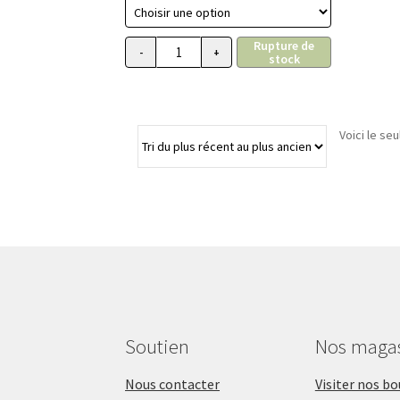
prix :
11.99$
Rupture de
à
-
+
stock
quantité de Jouet à mâcher JW Chompion
18.99$
Voici le seu
Soutien
Nos maga
Nous contacter
Visiter nos b