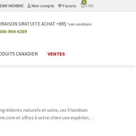
0
ENIR MEMBRE
Mon compte
Favoris
0.00
$
VRAISON GRATUITE ACHAT +89$
*voir conditions
866-964-6289
ODUITS CANADIEN
VENTES
ngrédients naturels et sains, ces friandises
ne.com et offrez à votre chien une expérience
ir, les gâteries Zuke's sont un choix parfait.
le ami!