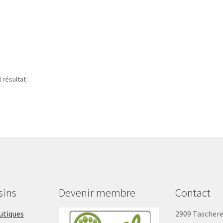
 Kangourou pour chien, Be Wild
l résultat
sins
Devenir membre
Contact
outiques
2909 Tascher