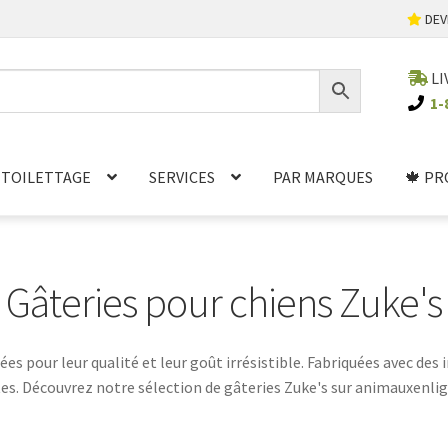
DEV
LI
1-
TOILETTAGE
SERVICES
PAR MARQUES
🍁 PR
Gâteries pour chiens Zuke's
es pour leur qualité et leur goût irrésistible. Fabriquées avec des i
s. Découvrez notre sélection de gâteries Zuke's sur animauxenlig
r votre chien lors de l'entraînement ou simplement lui faire plais
tez plus, commandez dès maintenant et faites plaisir à votre fidè