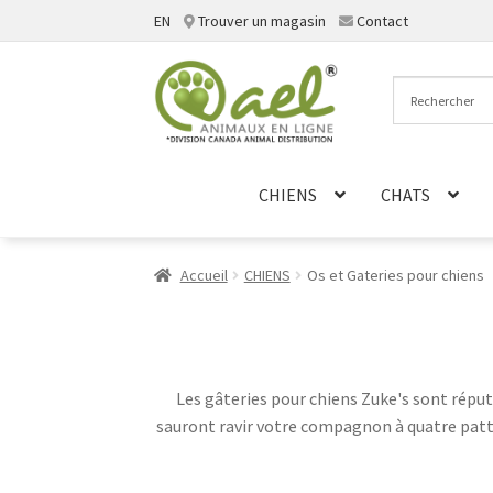
EN
Trouver un magasin
Contact
Aller
Aller
à
au
la
contenu
navigation
CHIENS
CHATS
Accueil
CHIENS
Os et Gateries pour chiens
Les gâteries pour chiens Zuke's sont réputé
sauront ravir votre compagnon à quatre patte
gustative unique. Que ce soit pour récompense
N'hési