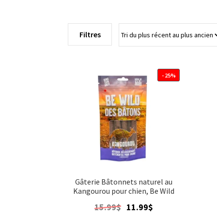
Filtres
- 25%
Gâterie Bâtonnets naturel au
Kangourou pour chien, Be Wild
Le
Le
15.99
$
11.99
$
prix
prix