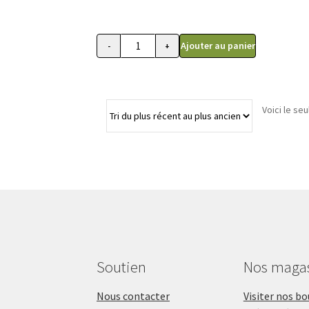
initial
actuel
était :
est :
15.99$.
11.99$.
Ajouter au panier
-
+
quantité de Gâterie Bâtonnets naturel au
Voici le seu
Soutien
Nos maga
Nous contacter
Visiter nos b