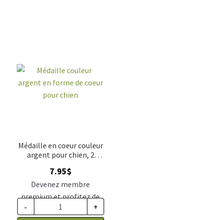
Médaille en coeur couleur
argent pour chien, 2
grandeurs
7.95
$
Devenez membre
premium et profitez de
-
+
ce prix rabais : 6.56$ CA