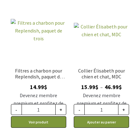
Filtres a charbon pour
Collier Élisabeth pour
Replendish, paquet de
chien et chat, MDC
trois
Plage
14.99
$
15.99
$
46.99
$
–
de
Devenez membre
Devenez membre
prix :
premium et profitez de
premium et profitez de
15.99$
-
+
-
+
ce prix rabais : 12.37$ CA
ce prix rabais : 13.19$ CA
à
Voir produit
Ajouter au panier
46.99$