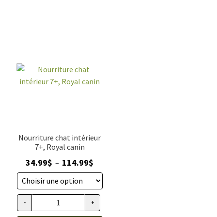
Nourriture chat intérieur
7+, Royal canin
Plage
34.99
$
114.99
$
–
de
prix :
34.99$
-
+
quantité de Nourriture chat intérieur 7+, Royal canin
à