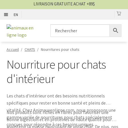
LIVRAISON GRATUITE ACHAT +89$
EN
0
CHIENS
Aller
Aller
▼
à
au
la
contenu
CHATS
▼
navigation
Accueil
/
CHATS
/
Nourritures pour chats
TOILETTAGE
▼
Nourriture pour chats
SERVICES
▼
d'intérieur
PAR MARQUES
Les chats d'intérieur ont des besoins nutritionnels
spécifiques pour rester en bonne santé et pleins de
🍁 PRODUITS CANADIEN
vitalité. Chez Animauxenligne.com, nous proposons une
Nos produits sont riches en fibres pour favoriser une
gamme variée de nourritures pour chats spécialement
bonne digestion et en protéines de haute qualité pour
VENTES
conçues pour répondre à ces besoins uniques.
maintenir la masse musculaire de votre chat. De plus, nos