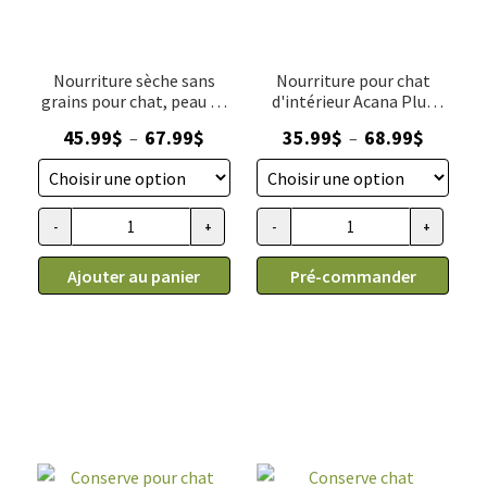
Nourriture sèche sans
Nourriture pour chat
grains pour chat, peau et
d'intérieur Acana Plus
estomac, poisson, Oven-
Forte Teneur En
Plage
Plage
45.99
$
67.99
$
35.99
$
68.99
$
–
–
Baked
Protéines
de
de
prix :
prix :
45.99$
35.99$
-
+
-
+
quantité de Nourriture sèche sans grains pour chat, peau et
quantité de Nourriture pour ch
à
à
67.99$
68.99$
Ajouter au panier
Pré-commander