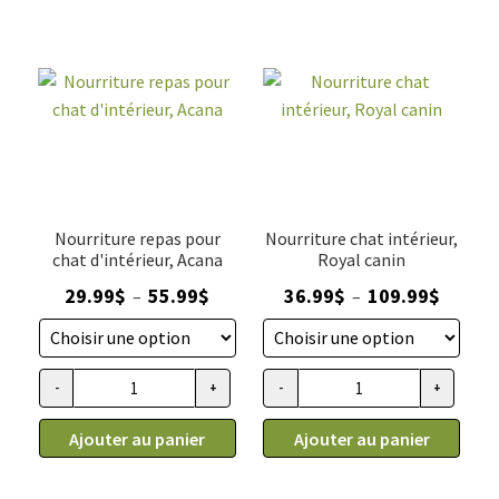
Nourriture repas pour
Nourriture chat intérieur,
chat d'intérieur, Acana
Royal canin
Plage
Plage
29.99
$
55.99
$
36.99
$
109.99
$
–
–
de
de
prix :
prix :
29.99$
36.99$
-
+
-
+
quantité de Nourriture repas pour chat d'intérieur, Acana
quantité de Nourriture chat int
à
à
55.99$
109.99$
Ajouter au panier
Ajouter au panier