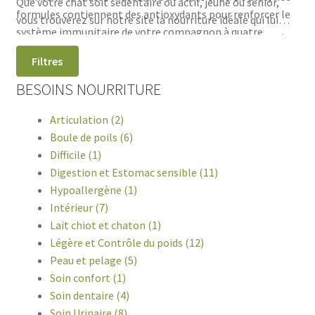
Que votre chat soit sédentaire ou actif, jeune ou senior,
formules contiennent des antioxydants pour renforcer le
vous trouverez sur notre site la nourriture idéale qui lui
système immunitaire de votre compagnon à quatre
apportera tous les nutriments essentiels dont il a besoin
pattes.
au quotidien. Offrez-lui le meilleur pour qu'il puisse
Filtres
profiter pleinement de sa vie à l'intérieur en toute santé!
BESOINS NOURRITURE
Articulation (2)
Boule de poils (6)
Difficile (1)
Digestion et Estomac sensible (11)
Hypoallergène (1)
Intérieur (7)
Lait chiot et chaton (1)
Légère et Contrôle du poids (12)
Peau et pelage (5)
Soin confort (1)
Soin dentaire (4)
Soin Urinaire (8)