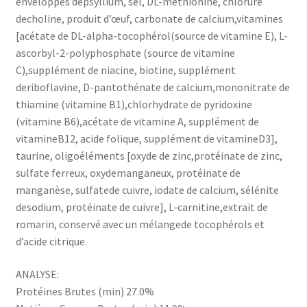
enveloppes depsyllium, sel, DL-méthionine, chlorure
decholine, produit d’œuf, carbonate de calcium,vitamines
[acétate de DL-alpha-tocophérol(source de vitamine E), L-
ascorbyl-2-polyphosphate (source de vitamine
C),supplément de niacine, biotine, supplément
deriboflavine, D-pantothénate de calcium,mononitrate de
thiamine (vitamine B1),chlorhydrate de pyridoxine
(vitamine B6),acétate de vitamine A, supplément de
vitamineB12, acide folique, supplément de vitamineD3],
taurine, oligoéléments [oxyde de zinc,protéinate de zinc,
sulfate ferreux, oxydemanganeux, protéinate de
manganèse, sulfatede cuivre, iodate de calcium, sélénite
desodium, protéinate de cuivre], L-carnitine,extrait de
romarin, conservé avec un mélangede tocophérols et
d’acide citrique.
ANALYSE:
Protéines Brutes (min) 27.0%