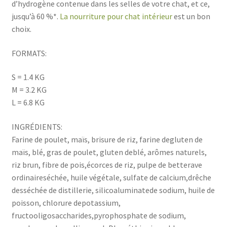
d’hydrogène contenue dans les selles de votre chat, et ce,
jusqu’à 60 %*.
La nourriture pour chat intérieur
est un bon
choix.
FORMATS:
S = 1.4 KG
M = 3.2 KG
L = 6.8 KG
INGRÉDIENTS:
Farine de poulet, maïs, brisure de riz, farine degluten de
maïs, blé, gras de poulet, gluten deblé, arômes naturels,
riz brun, fibre de pois,écorces de riz, pulpe de betterave
ordinaireséchée, huile végétale, sulfate de calcium,drêche
desséchée de distillerie, silicoaluminatede sodium, huile de
poisson, chlorure depotassium,
fructooligosaccharides,pyrophosphate de sodium,