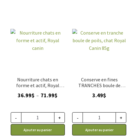
Nourriture chats en
Conserve en fines
forme et actif, Royal
TRANCHES boule de
canin
poils, chat Royal Canin
Plage
36.99
$
71.99
$
3.49
$
–
85g
de
prix :
36.99$
-
+
-
+
à
Ajouter au panier
Ajouter au panier
71.99$