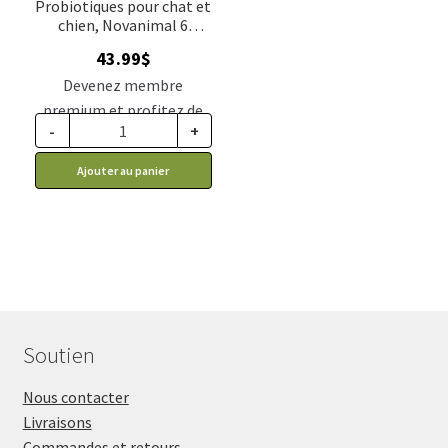
Probiotiques pour chat et
chien, Novanimal 6
milliards, 100g
43.99
$
Devenez membre
premium et profitez de
-
+
ce prix rabais : 36.29$ CA
Ajouter au panier
Soutien
Nous contacter
Livraisons
Commandes et retours