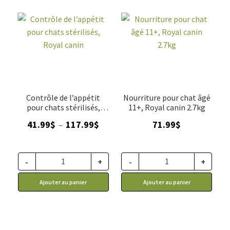
Contrôle de l’appétit
Nourriture pour chat âgé
pour chats stérilisés,
11+, Royal canin 2.7kg
Royal canin
Plage
41.99
$
117.99
$
71.99
$
–
de
prix :
41.99$
-
+
-
+
à
Ajouter au panier
Ajouter au panier
117.99$