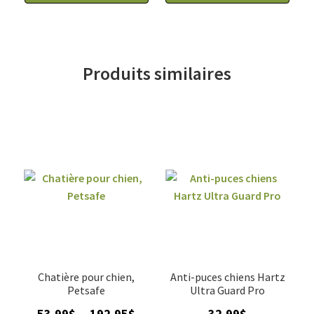
Produits similaires
Chatière pour chien,
Anti-puces chiens Hartz
Petsafe
Ultra Guard Pro
Plage
53.99
$
192.95
$
32.99
$
–