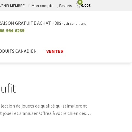
0
0.00
$
VENIR MEMBRE
Mon compte
Favoris
RAISON GRATUITE ACHAT +89$
*voir conditions
66-964-6289
ODUITS CANADIEN
VENTES
ufit
lection de jouets de qualité qui stimuleront
t jouer et s'amuser. Offrez à votre chien des
soins.