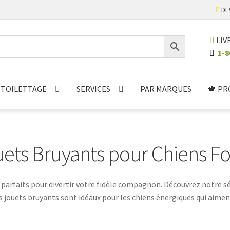
DE
LIV
1-8
TOILETTAGE
SERVICES
PAR MARQUES
🍁 PR
ets Bruyants pour Chiens Fo
 parfaits pour divertir votre fidèle compagnon. Découvrez notre sé
Les jouets bruyants sont idéaux pour les chiens énergiques qui aimen
ts de plaisir et d'exercice avec les jouets Foufit adaptés à ses be