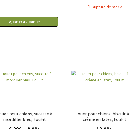
Rupture de stock
Ajouter au panier
ouet pour chiens, sucette à
Jouet pour chiens, biscuit à
mordiller bleu, FouFit
crème en latex, FouFit
Plage
6.99
$
8.99
$
10.99
$