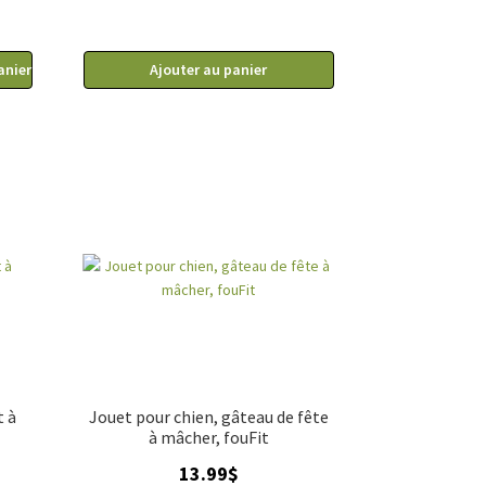
anier
Ajouter au panier
t à
Jouet pour chien, gâteau de fête
à mâcher, fouFit
13.99
$