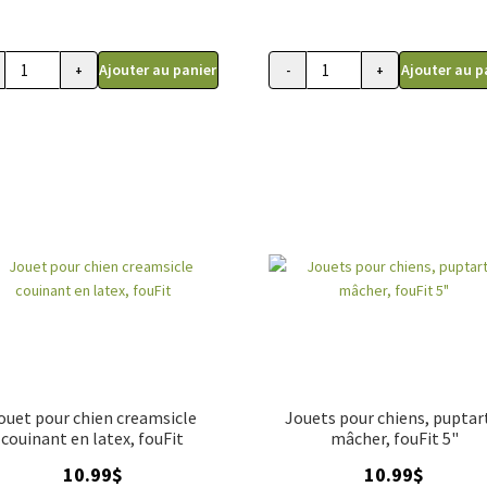
Ajouter au panier
Ajouter au p
+
-
+
ité
quantité
de
t
Jouet
oween
Halloween
pour
n
chien
ie
Cookie
es
Cuties
ant,
couinant,
uille
Corny
t
fouFit
ouet pour chien creamsicle
Jouets pour chiens, puptar
couinant en latex, fouFit
mâcher, fouFit 5"
10.99
$
10.99
$