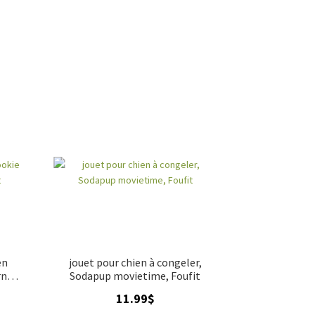
en
jouet pour chien à congeler,
rny
Sodapup movietime, Foufit
11.99
$