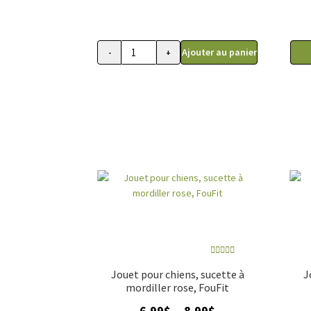
Ajouter au panier
-
+
quantité
de
Jouet
pour
chien,
gâteau
de
fête
à
mâcher,
Foufit
bleu
Note
4.00
Jouet pour chiens, sucette à
J
sur 5
mordiller rose, FouFit
Plage
6.99
$
8.99
$