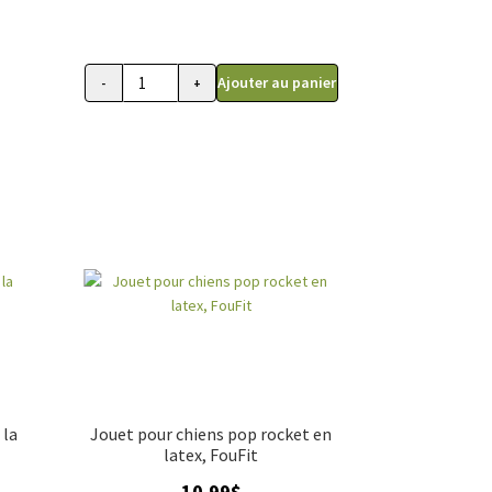
Ajouter au panier
-
+
quantité
de
Jouet
pour
chien,
gâteau
de
fête
à
mâcher,
fouFit
 la
Jouet pour chiens pop rocket en
latex, FouFit
10.99
$