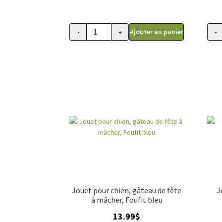
Ajouter au panier
-
+
-
quantité
quant
de
de
Jouet
Joue
pour
Hall
chien,
pour
gâteau
chie
de
Cook
fête
Cuti
à
couin
mâcher,
Citro
Foufit
fouFi
blanc
Jouet pour chien, gâteau de fête
J
à mâcher, Foufit bleu
13.99
$