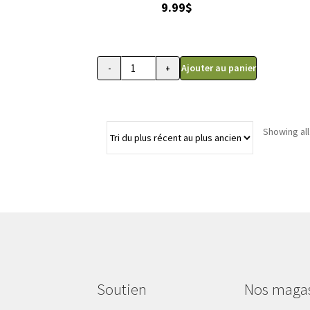
9.99
$
Ajouter au panier
-
+
quantité
de
Peluche
licorne
Showing all
blanche
pour
chien
FouFit
Soutien
Nos maga