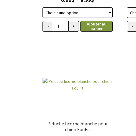
–
de
prix :
6.99$
Ajouter au
à
-
+
-
panier
quantité
quant
8.99$
de
de
Jouet
Joue
pour
pour
chiens,
chien
sucette
suce
à
à
mordiller
mordi
rose,
bleu,
FouFit
FouFi
Peluche licorne blanche pour
chien FouFit