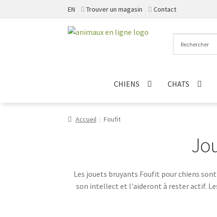
EN
Trouver un magasin
Contact
Aller
Aller
à
au
la
contenu
navigation
CHIENS
CHATS
Accueil
Foufit
Jou
Les jouets bruyants Foufit pour chiens sont
son intellect et l'aideront à rester actif. 
momen