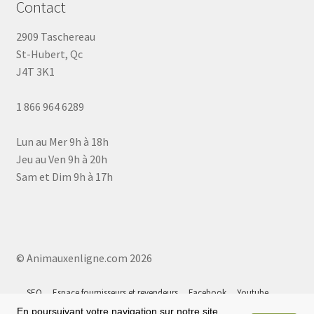
Contact
2909 Taschereau
St-Hubert, Qc
J4T 3K1
1 866 964 6289
Lun au Mer 9h à 18h
Jeu au Ven 9h à 20h
Sam et Dim 9h à 17h
© Animauxenligne.com 2026
SEO
Espace fournisseurs et revendeurs
Facebook
Youtube
Instagram
Tiktok
Google 5⭐
Plan du site
En poursuivant votre navigation sur notre site,