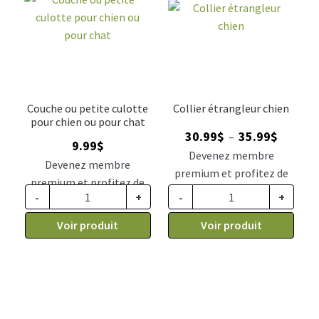
Couche ou petite culotte
Collier étrangleur chien
pour chien ou pour chat
Plage
30.99
$
35.99
$
–
9.99
$
de
Devenez membre
Devenez membre
prix :
premium et profitez de
premium et profitez de
30.99$
ce prix rabais : 25.57$ CA
-
+
-
+
ce prix rabais : 8.24$ CA
à
35.99$
Voir produit
Voir produit