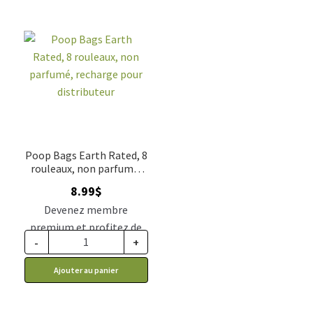
Poop Bags Earth Rated, 8
rouleaux, non parfumé,
recharge pour
8.99
$
distributeur
Devenez membre
premium et profitez de
-
+
ce prix rabais : 7.42$ CA
Ajouter au panier