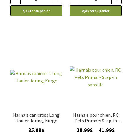
à
à
Ajouter au panier
Ajouter au panier
38.99$
51.99$
Harnais canicross Long
Harnais pour chien, RC
Hauler Joring, Kurgo
Pets Primary Step-in
sarcelle
Plage
85.99
$
28.99
$
41.99
$
–