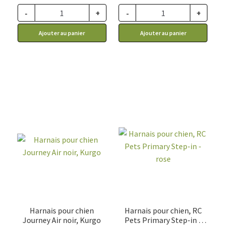
56.99$
56.99$
-
+
-
+
à
à
Ajouter au panier
Ajouter au panier
64.99$
64.99$
Harnais pour chien
Harnais pour chien, RC
Journey Air noir, Kurgo
Pets Primary Step-in -