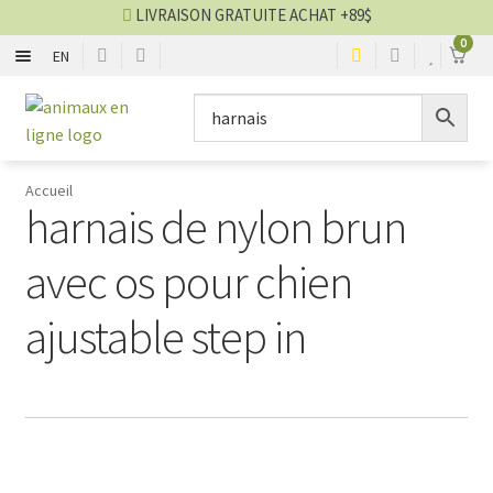
LIVRAISON GRATUITE ACHAT +89$
0
EN
CHIENS
Aller
Aller
▼
à
au
la
contenu
CHATS
▼
navigation
Accueil
harnais de nylon brun
TOILETTAGE
▼
avec os pour chien
SERVICES
▼
ajustable step in
PAR MARQUES
🍁 PRODUITS CANADIEN
VENTES