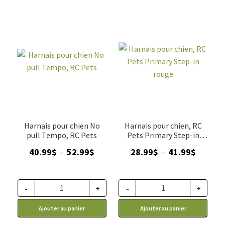
Harnais pour chien No
Harnais pour chien, RC
pull Tempo, RC Pets
Pets Primary Step-in
rouge
Plage
Plage
40.99
$
52.99
$
28.99
$
41.99
$
–
–
de
de
prix :
prix :
40.99$
28.99$
-
+
-
+
à
à
Ajouter au panier
Ajouter au panier
52.99$
41.99$