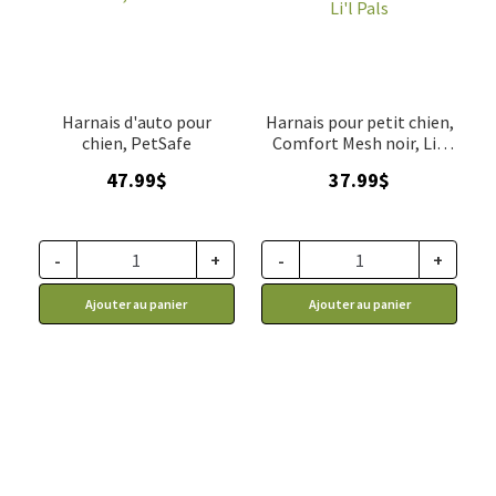
Harnais d'auto pour
Harnais pour petit chien,
chien, PetSafe
Comfort Mesh noir, Li'l
Pals
47.99
$
37.99
$
-
+
-
+
Ajouter au panier
Ajouter au panier