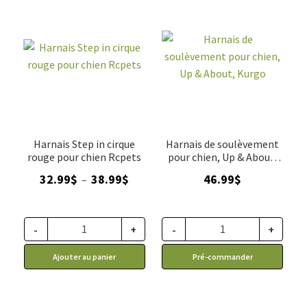
Harnais Step in cirque
Harnais de soulèvement
rouge pour chien Rcpets
pour chien, Up & About,
Kurgo
Plage
32.99
$
38.99
$
46.99
$
–
de
prix :
32.99$
-
+
-
+
à
Ajouter au panier
Pré-commander
38.99$