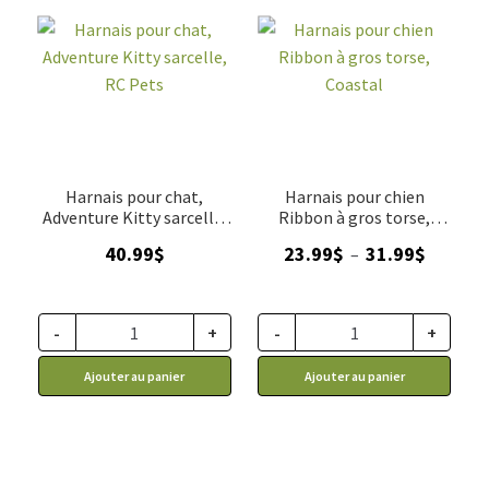
Harnais pour chat,
Harnais pour chien
Adventure Kitty sarcelle,
Ribbon à gros torse,
RC Pets
Coastal
Plage
40.99
$
23.99
$
31.99
$
–
de
prix :
23.99$
-
+
-
+
à
Ajouter au panier
Ajouter au panier
31.99$