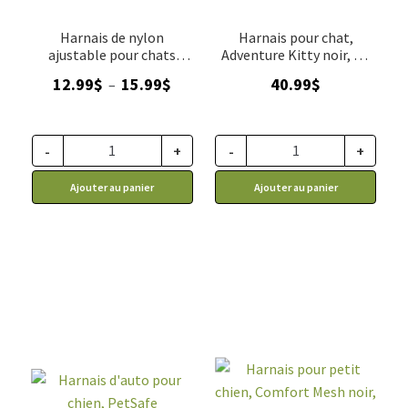
Harnais de nylon
Harnais pour chat,
ajustable pour chats
Adventure Kitty noir, RC
rouge Catit
Pets
Plage
12.99
$
15.99
$
40.99
$
–
de
prix :
12.99$
-
+
-
+
à
Ajouter au panier
Ajouter au panier
15.99$