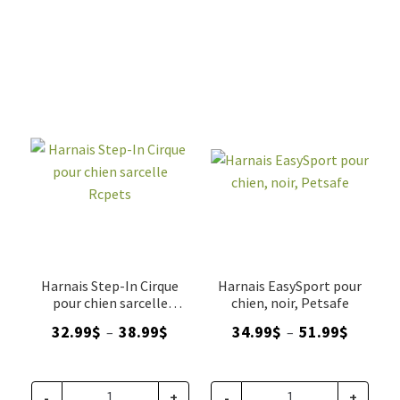
Harnais Step-In Cirque
Harnais EasySport pour
pour chien sarcelle
chien, noir, Petsafe
Rcpets
Plage
Plage
32.99
$
38.99
$
34.99
$
51.99
$
–
–
de
de
prix :
prix :
32.99$
34.99$
-
+
-
+