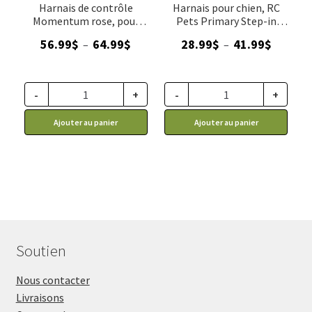
Harnais de contrôle
Harnais pour chien, RC
Momentum rose, pour
Pets Primary Step-in
chien RC Pets
Black - noir
Plage
Plage
56.99
$
64.99
$
28.99
$
41.99
$
–
–
de
de
prix :
prix :
56.99$
28.99$
-
+
-
+
à
à
Ajouter au panier
Ajouter au panier
64.99$
41.99$
Soutien
Nous contacter
Livraisons