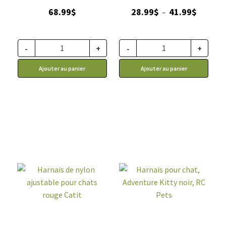
rose
Plage
68.99
$
28.99
$
41.99
$
–
de
prix :
28.99$
-
+
-
+
à
Ajouter au panier
Ajouter au panier
41.99$