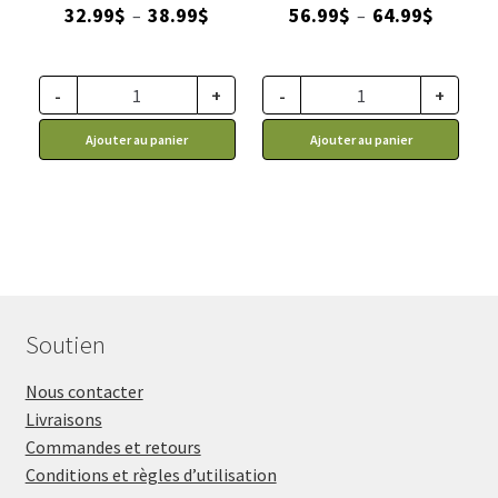
Plage
Plage
32.99
$
38.99
$
56.99
$
64.99
$
–
–
de
de
prix :
prix :
32.99$
56.99$
-
+
-
+
à
à
Ajouter au panier
Ajouter au panier
38.99$
64.99$
Soutien
Nous contacter
Livraisons
Commandes et retours
Conditions et règles d’utilisation