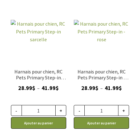
Harnais pour chien, RC
Harnais pour chien, RC
Pets Primary Step-in
Pets Primary Step-in -
sarcelle
rose
Plage
Plage
28.99
$
41.99
$
28.99
$
41.99
$
–
–
de
de
prix :
prix :
28.99$
28.99$
-
+
-
+
à
à
Ajouter au panier
Ajouter au panier
41.99$
41.99$