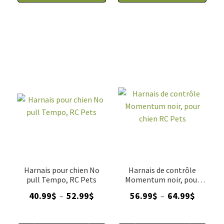
Harnais pour chien No
Harnais de contrôle
pull Tempo, RC Pets
Momentum noir, pour
chien RC Pets
Plage
Plage
40.99
$
52.99
$
56.99
$
64.99
$
–
–
de
de
prix :
prix :