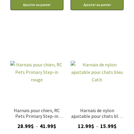
Ajouter au panier
Ajouter au panier
15.99$
Harnais pour chien, RC
Harnais de nylon
Pets Primary Step-in
ajustable pour chats bleu
rouge
Catit
Plage
Plage
28.99
$
41.99
$
12.99
$
15.99
$
–
–
de
de