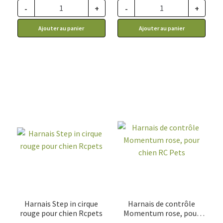
40.99$
56.99$
-
+
-
+
à
à
Ajouter au panier
Ajouter au panier
52.99$
64.99$
Harnais Step in cirque
Harnais de contrôle
rouge pour chien Rcpets
Momentum rose, pour
chien RC Pets