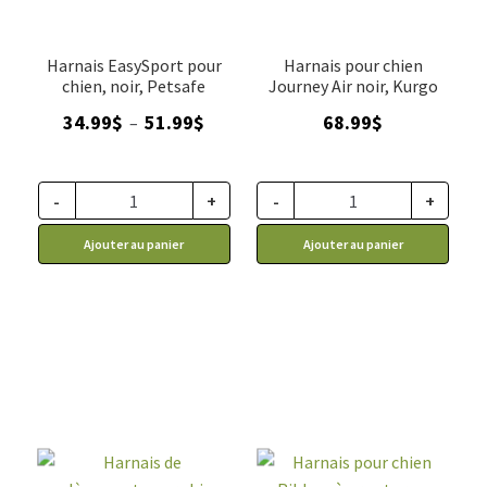
Harnais EasySport pour
Harnais pour chien
chien, noir, Petsafe
Journey Air noir, Kurgo
Plage
34.99
$
51.99
$
68.99
$
–
de
prix :
34.99$
-
+
-
+
à
Ajouter au panier
Ajouter au panier
51.99$