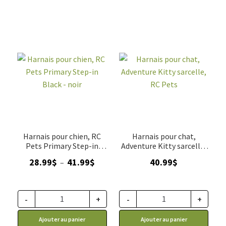
Harnais pour chien, RC
Harnais pour chat,
Pets Primary Step-in
Adventure Kitty sarcelle,
Black - noir
RC Pets
Plage
28.99
$
41.99
$
40.99
$
–
de
prix :
28.99$
-
+
-
+
à
Ajouter au panier
Ajouter au panier
41.99$