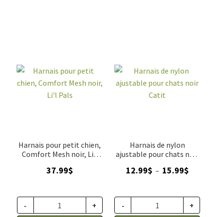
Harnais pour petit chien,
Harnais de nylon
Comfort Mesh noir, Li'l
ajustable pour chats noir
Pals
Catit
Plage
37.99
$
12.99
$
15.99
$
–
de
prix :
12.99$
-
+
-
+
à