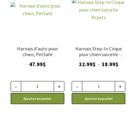
Harnais d'auto pour
Harnais Step-In Cirque
chien, PetSafe
pour chien sarcelle
Rcpets
Plage
47.99
$
32.99
$
38.99
$
–
de
prix :
32.99$
-
+
-
+
à
Ajouter au panier
Ajouter au panier
38.99$