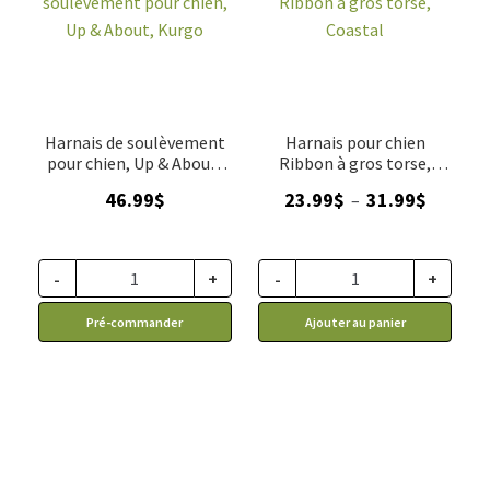
Harnais de soulèvement
Harnais pour chien
pour chien, Up & About,
Ribbon à gros torse,
Kurgo
Coastal
Plage
46.99
$
23.99
$
31.99
$
–
de
prix :
23.99$
-
+
-
+
à
Pré-commander
Ajouter au panier
31.99$