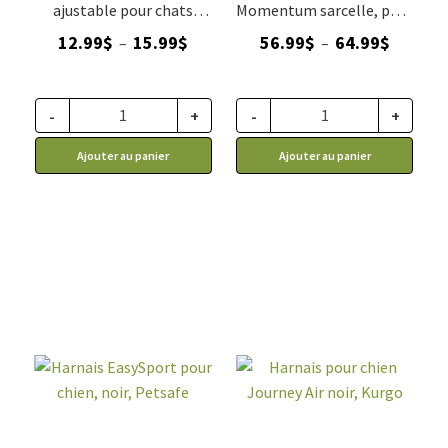
ajustable pour chats
Momentum sarcelle, pour
rouge Catit
chien RC Pets
Plage
Plage
12.99
$
15.99
$
56.99
$
64.99
$
–
–
de
de
prix :
prix :
12.99$
56.99$
-
+
-
+
à
à
Ajouter au panier
Ajouter au panier
15.99$
64.99$