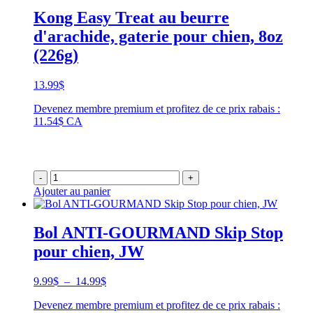
Kong Easy Treat au beurre
d'arachide, gaterie pour chien, 8oz
(226g)
13.99
$
Devenez membre premium et profitez de ce prix rabais :
11.54$ CA
-
+
Ajouter au panier
Bol ANTI-GOURMAND Skip Stop
pour chien, JW
Plage
9.99
$
–
14.99
$
de
Devenez membre premium et profitez de ce prix rabais :
prix :