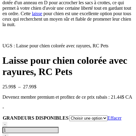
dotée d'un anneau en D pour accrocher les sacs à crottes, ce qui
permet à votre chien d'avoir une certaine liberté tout en gardant tout
en ordre. Cette
laisse
pour chien est une excellente option pour tous
ceux qui recherchent un moyen sûr et fiable de promener leur chien
la nuit.
UGS :
Laisse pour chien colorée avec rayures, RC Pets
Laisse pour chien colorée avec
rayures, RC Pets
Plage
25.99
$
–
27.99
$
de
Devenez membre premium et profitez de ce prix rabais : 21.44$ CA
prix :
25.99$
-
à
27.99$
GRANDEURS DISPONIBLES
Effacer
quantité
-
de
Laisse