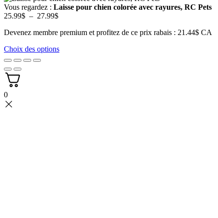
Vous regardez :
Laisse pour chien colorée avec rayures, RC Pets
Plage
25.99
$
–
27.99
$
de
Devenez membre premium et profitez de ce prix rabais : 21.44$ CA
prix :
25.99$
Choix des options
à
27.99$
0