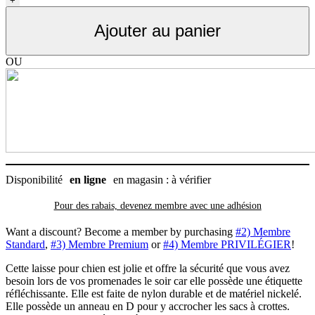
+
pour
chien
Ajouter au panier
colorée
avec
rayures,
OU
RC
Pets
Disponibilité
en ligne
en magasin : à vérifier
Pour des rabais, devenez membre avec
une adhésion
Want a discount? Become a member by purchasing
#2) Membre
Standard
,
#3) Membre Premium
or
#4) Membre PRIVILÉGIER
!
Cette laisse pour chien est jolie et offre la sécurité que vous avez
besoin lors de vos promenades le soir car elle possède une étiquette
réfléchissante. Elle est faite de nylon durable et de matériel nickelé.
Elle possède un anneau en D pour y accrocher les sacs à crottes.