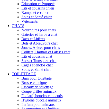
Éducation et Propreté
Lits et coussins chien
Rampe et escalier
Soins et Santé chien
Vêtements
CHATS
Nourritures pour chats
Gateries et herbe a chat
Bacs et Litières
Bols et Abreuvoirs chat
Jouets, Arbres pour chats
Colliers, Harnais et Laisses chat
Lits et coussins chat
Sacs et Transports chat
Cages et enclos chat
Soins et Santé chat
TOILETTAGE
Bain pour toilettage
Brosse et peigne
Ciseaux de toilettage
Coupe griffes animaux
Foulard, boucles et noeuds
Hygiene buccale animaux
Parfum pour animaux
Shampooing et démêlant