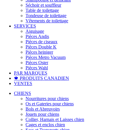
Séchoir et souffleur
Table de toilettage
Tondeuse de toilettage
Vêtements de toilettage
SERVICES
Aiguisage
Pièces Andis
Pièces de ciseaux
Pièces Double K
Pièces heiniger
Pièces Metro Vacuum
Pièces Oster
Pièces Wahl
PAR MARQUES
🍁 PRODUITS CANADIEN
VENTES
CHIENS
Nourritures pour chiens
Os et Gateries pour chiens
Bols et Abreuvoirs
Jouets pour chiens
Collier, Harnais et Laisses chien
Cages et enclos chien
Sacs et Transports chien