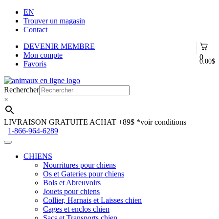
EN
Trouver un magasin
Contact
DEVENIR MEMBRE
Mon compte
0
0.00
$
Favoris
Aller
Aller
à
au
Rechercher
la
contenu
×
navigation
LIVRAISON GRATUITE ACHAT +89$
*voir conditions
1-866-964-6289
CHIENS
Nourritures pour chiens
Os et Gateries pour chiens
Bols et Abreuvoirs
Jouets pour chiens
Collier, Harnais et Laisses chien
Cages et enclos chien
Sacs et Transports chien