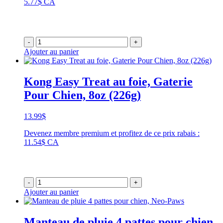
5.77$ CA
6.99$
à
21.99$
-
+
Ajouter au panier
Kong Easy Treat au foie, Gaterie
Pour Chien, 8oz (226g)
13.99
$
Devenez membre premium et profitez de ce prix rabais :
11.54$ CA
-
+
Ajouter au panier
Manteau de pluie 4 pattes pour chien,