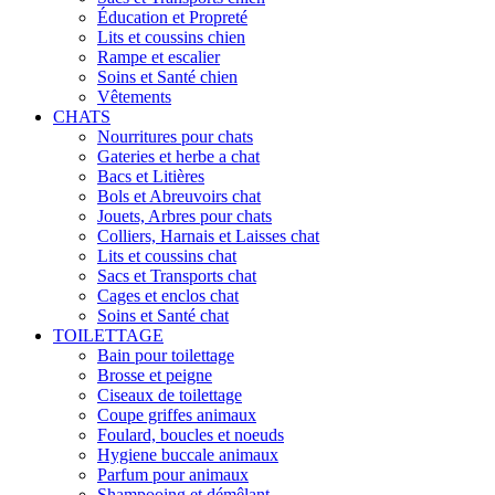
Éducation et Propreté
Lits et coussins chien
Rampe et escalier
Soins et Santé chien
Vêtements
CHATS
Nourritures pour chats
Gateries et herbe a chat
Bacs et Litières
Bols et Abreuvoirs chat
Jouets, Arbres pour chats
Colliers, Harnais et Laisses chat
Lits et coussins chat
Sacs et Transports chat
Cages et enclos chat
Soins et Santé chat
TOILETTAGE
Bain pour toilettage
Brosse et peigne
Ciseaux de toilettage
Coupe griffes animaux
Foulard, boucles et noeuds
Hygiene buccale animaux
Parfum pour animaux
Shampooing et démêlant