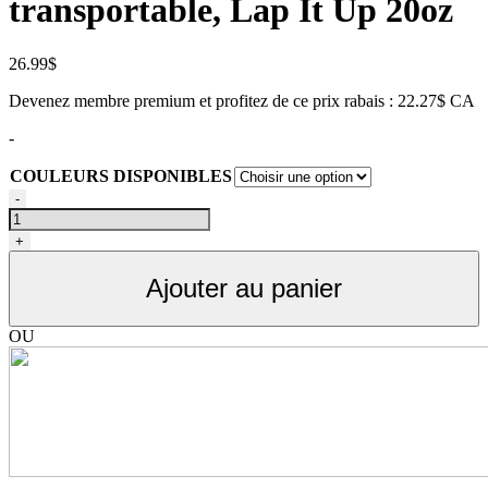
transportable, Lap It Up 20oz
26.99
$
Devenez membre premium et profitez de ce prix rabais : 22.27$ CA
-
COULEURS DISPONIBLES
quantité
-
de
Bouteille
+
d'eau
pour
Ajouter au panier
chien,
transportable,
Lap
OU
It
Up
20oz