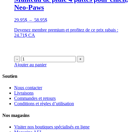
Neo-Paws
Plage
29.95
$
–
58.95
$
de
Devenez membre premium et profitez de ce prix rabais :
prix :
24.71$ CA
29.95$
à
58.95$
-
+
Ajouter au panier
Soutien
Nous contacter
Livraisons
Commandes et retours
Conditions et règles d’utilisation
Nos magasins
Visiter nos boutiques spécialisés en ligne