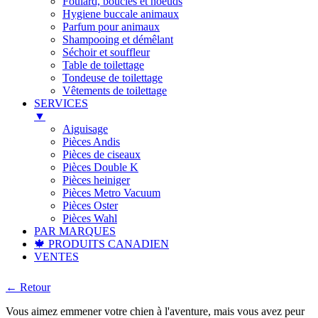
Foulard, boucles et noeuds
Hygiene buccale animaux
Parfum pour animaux
Shampooing et démêlant
Séchoir et souffleur
Table de toilettage
Tondeuse de toilettage
Vêtements de toilettage
SERVICES
▼
Aiguisage
Pièces Andis
Pièces de ciseaux
Pièces Double K
Pièces heiniger
Pièces Metro Vacuum
Pièces Oster
Pièces Wahl
PAR MARQUES
🍁 PRODUITS CANADIEN
VENTES
← Retour
Vous aimez emmener votre chien à l'aventure, mais vous avez peur