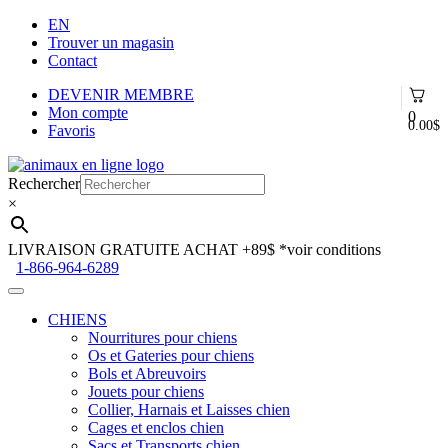
EN
Trouver un magasin
Contact
DEVENIR MEMBRE
Mon compte
0
0.00
$
Favoris
Aller
Aller
à
au
Rechercher
la
contenu
×
navigation
LIVRAISON GRATUITE ACHAT +89$
*voir conditions
1-866-964-6289
CHIENS
Nourritures pour chiens
Os et Gateries pour chiens
Bols et Abreuvoirs
Jouets pour chiens
Collier, Harnais et Laisses chien
Cages et enclos chien
Sacs et Transports chien