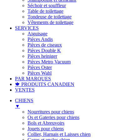
Séchoir et souffleur
Table de toilettage
Tondeuse de toilettage
Vêtements de toilettage
SERVICES
Aiguisage
Pièces Andis
Pièces de ciseaux
Pièces Double K
Pièces heiniger
Pièces Metro Vacuum
Pièces Oster
Pièces Wahl
PAR MARQUES
🍁 PRODUITS CANADIEN
VENTES
CHIENS
▼
Nourritures pour chiens
Os et Gateries pour chiens
Bols et Abreuvoirs
Jouets pour chiens
Collier, Harnais et Laisses chien
Cages et enclos chien