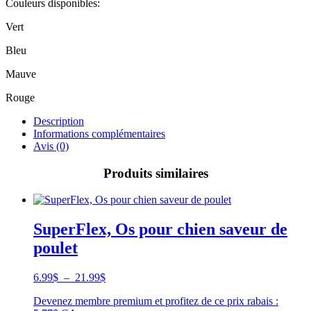
Couleurs disponibles:
Vert
Bleu
Mauve
Rouge
Description
Informations complémentaires
Avis (0)
Produits similaires
SuperFlex, Os pour chien saveur de
poulet
Plage
6.99
$
–
21.99
$
de
Devenez membre premium et profitez de ce prix rabais :
prix :