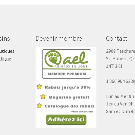
sins
Devenir membre
Contact
outiques
2909 Tascher
 ligne
St-Hubert, Qc
J4T 3K1
1 866 964 628
Lun au Mer 9h
Jeu au Ven 9h 
Sam et Dim 9h