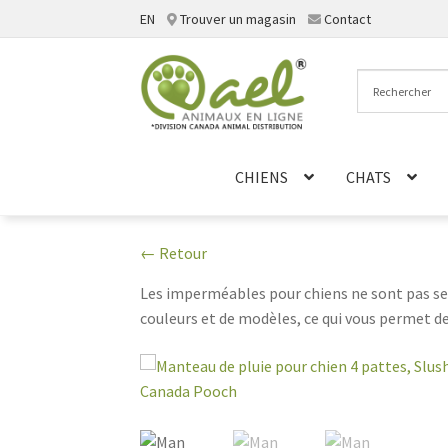
EN
Trouver un magasin
Contact
Aller
Aller
à
au
la
contenu
navigation
CHIENS
CHATS
← Retour
Les imperméables pour chiens ne sont pas se
couleurs et de modèles, ce qui vous permet de
divers matériaux, notamment le nylon et le p
molletonnée pour garder votre chien au chaud 
complète contre les éléments. Que votre chien
l'aise.