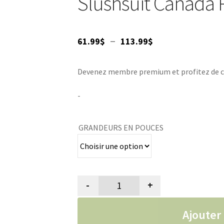
Slushsuit Canada
Plage
–
61.99
$
113.99
$
de
Devenez membre premium et profitez de ce p
prix :
61.99$
-
à
GRANDEURS EN POUCES
113.99$
-
+
quantité de Manteau de pluie p
Ajouter