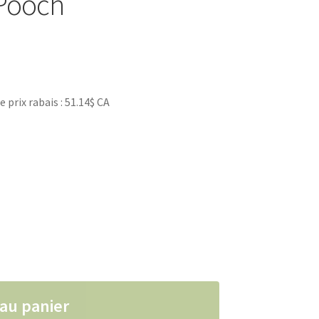
 Pooch
rix rabais : 51.14$ CA
our chien 4 pattes, Slushsuit Canada Pooch
 au panier