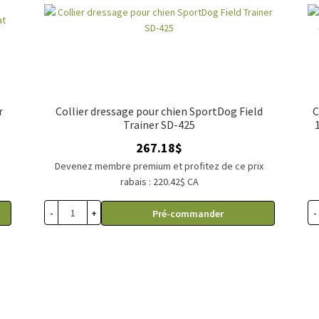
r
Collier dressage pour chien SportDog Field
C
Trainer SD-425
267.18
$
x
Devenez membre premium et profitez de ce prix
rabais : 220.42$ CA
-
+
-
Pré-commander