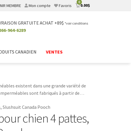
0
0.00
$
NIR MEMBRE
Mon compte
Favoris
VRAISON GRATUITE ACHAT +89$
*voir conditions
866-964-6289
ODUITS CANADIEN
VENTES
méables existent dans une grande variété de
s imperméables sont fabriqués à partir de
ure imperméable et une couche intérieure
s, Slushsuit Canada Pooch
enlever, et ils offrent une protection
our chien 4 pattes,
st le moyen idéal de le garder au sec et à