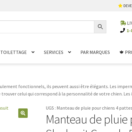
DEVE
LI
1-
TOILETTAGE
SERVICES
PAR MARQUES
🍁 PR
ulement fonctionnels, ils peuvent aussi être élégants. Les imper
 trouver celui qui correspond à la personnalité de votre chien. Le
olyester. Certains
manteaux de pluie
ont même une couche extérie
UGS :
Manteau de pluie pour chiens 4 patte
et au sec. Les imperméables pour chien sont faciles à enfiler et à 
Manteau de pluie p
 se promène sous la pluie ou joue dans la neige, un imperméable e
🔍