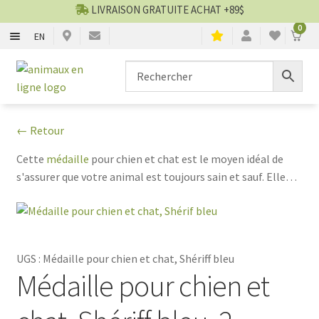
LIVRAISON GRATUITE ACHAT +89$
0
EN
CHIENS
Aller
Aller
▼
à
au
la
contenu
CHATS
▼
navigation
← Retour
TOILETTAGE
▼
Cette
médaille
pour chien et chat est le moyen idéal de
s'assurer que votre animal est toujours sain et sauf. Elle
SERVICES
▼
est rouge en aluminium durable et facile à repérer, tandis
que sur l'étoile blanche est inscrit Shériff et sur l'endos est
PAR MARQUES
inscrit vos informations comme vous appartenant. Si
votre animal disparaît un jour, cette médaille pour chien et
UGS :
Médaille pour chien et chat, Shériff bleu
🍁 PRODUITS CANADIEN
chat facilitera son retour à la maison en toute sécurité.
Médaille pour chien et
VENTES