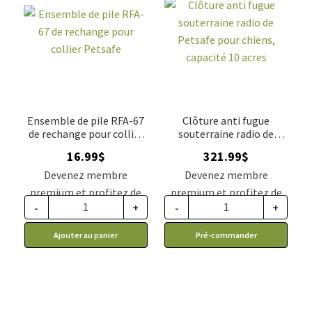
Ensemble de pile RFA-67
Clôture anti fugue
de rechange pour collier
souterraine radio de
Petsafe
Petsafe pour chiens,
16.99
$
321.99
$
capacité 10 acres
Devenez membre
Devenez membre
premium et profitez de
premium et profitez de
-
+
-
+
ce prix rabais : 14.02$ CA
ce prix rabais : 265.64$ CA
Ajouter au panier
Pré-commander