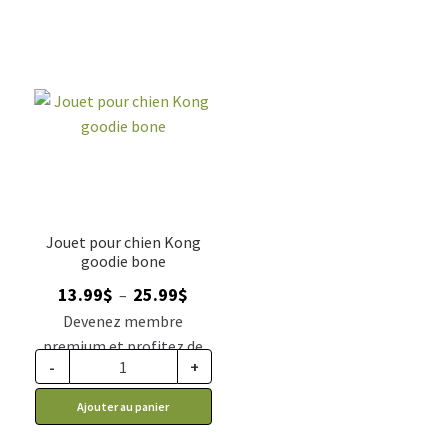
Jouet pour chien Kong
goodie bone
Plage
13.99
$
25.99
$
–
de
Devenez membre
prix :
premium et profitez de
13.99$
-
+
ce prix rabais : 11.54$ CA
à
Ajouter au panier
25.99$