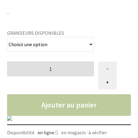
de
-
prix :
41.99$
GRANDEURS DISPONIBLES
à
114.99$
quantité
-
de
Nourriture
+
chat
adulte
Ajouter au panier
1-
6,
Science
Diet
Disponibilité
en ligne
en magasin : à vérifier
Hill's