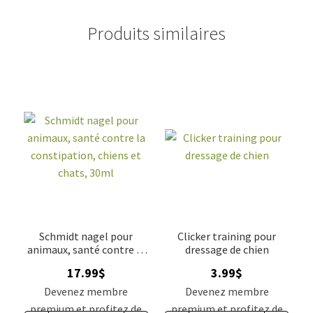
Produits similaires
Schmidt nagel pour
Clicker training pour
animaux, santé contre la
dressage de chien
constipation, chiens et
17.99
$
3.99
$
chats, 30ml
Devenez membre
Devenez membre
premium et profitez de
premium et profitez de