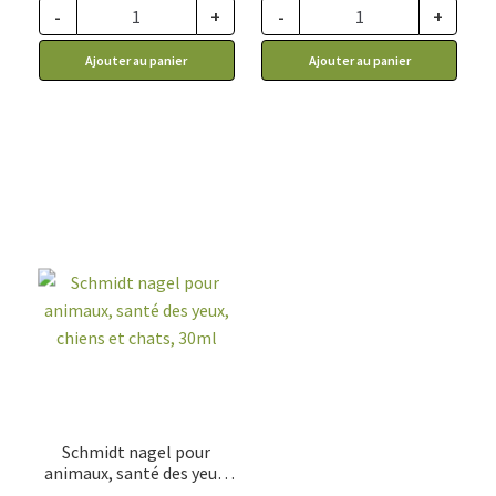
-
+
-
+
ce prix rabais : 14.84$ CA
ce prix rabais : 3.29$ CA
Ajouter au panier
Ajouter au panier
Schmidt nagel pour
animaux, santé des yeux,
chiens et chats, 30ml