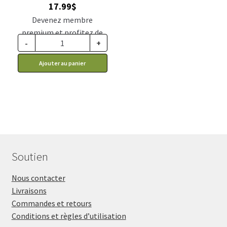
17.99
$
Devenez membre
premium et profitez de
-
+
ce prix rabais : 14.84$ CA
Ajouter au panier
Soutien
Nous contacter
Livraisons
Commandes et retours
Conditions et règles d’utilisation