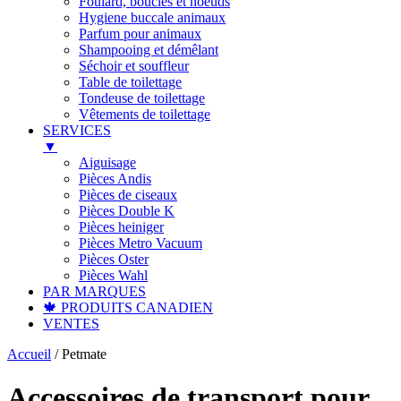
Foulard, boucles et noeuds
Hygiene buccale animaux
Parfum pour animaux
Shampooing et démêlant
Séchoir et souffleur
Table de toilettage
Tondeuse de toilettage
Vêtements de toilettage
SERVICES
▼
Aiguisage
Pièces Andis
Pièces de ciseaux
Pièces Double K
Pièces heiniger
Pièces Metro Vacuum
Pièces Oster
Pièces Wahl
PAR MARQUES
🍁 PRODUITS CANADIEN
VENTES
Accueil
/
Petmate
Accessoires de transport pour