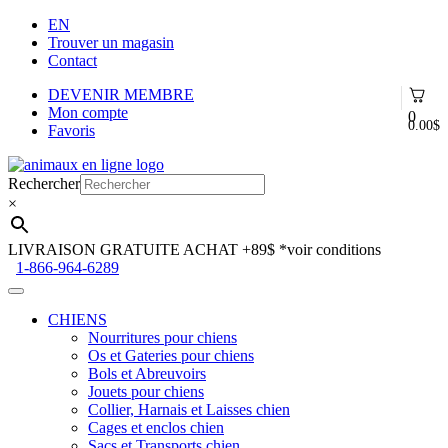
EN
Trouver un magasin
Contact
DEVENIR MEMBRE
Mon compte
0
0.00
$
Favoris
Aller
Aller
à
au
Rechercher
la
contenu
×
navigation
LIVRAISON GRATUITE ACHAT +89$
*voir conditions
1-866-964-6289
CHIENS
Nourritures pour chiens
Os et Gateries pour chiens
Bols et Abreuvoirs
Jouets pour chiens
Collier, Harnais et Laisses chien
Cages et enclos chien
Sacs et Transports chien