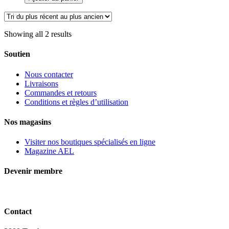
chien
ou
chat,
Petmate
Showing all 2 results
rigide
Soutien
Nous contacter
Livraisons
Commandes et retours
Conditions et règles d’utilisation
Nos magasins
Visiter nos boutiques spécialisés en ligne
Magazine AEL
Devenir membre
Contact