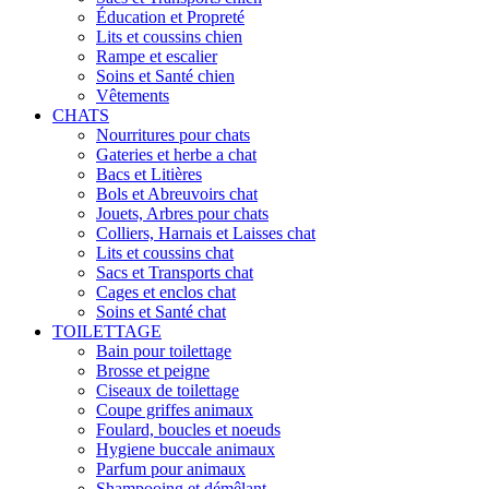
Éducation et Propreté
Lits et coussins chien
Rampe et escalier
Soins et Santé chien
Vêtements
CHATS
Nourritures pour chats
Gateries et herbe a chat
Bacs et Litières
Bols et Abreuvoirs chat
Jouets, Arbres pour chats
Colliers, Harnais et Laisses chat
Lits et coussins chat
Sacs et Transports chat
Cages et enclos chat
Soins et Santé chat
TOILETTAGE
Bain pour toilettage
Brosse et peigne
Ciseaux de toilettage
Coupe griffes animaux
Foulard, boucles et noeuds
Hygiene buccale animaux
Parfum pour animaux
Shampooing et démêlant