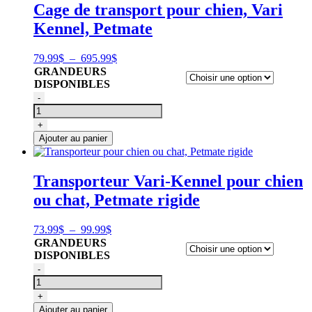
Cage de transport pour chien, Vari
Kennel, Petmate
Plage
79.99
$
–
695.99
$
de
GRANDEURS
prix :
DISPONIBLES
79.99$
quantité
-
à
de
695.99$
Cage
+
de
Ajouter au panier
transport
pour
chien,
Transporteur Vari-Kennel pour chien
Vari
ou chat, Petmate rigide
Kennel,
Petmate
Plage
73.99
$
–
99.99
$
de
GRANDEURS
prix :
DISPONIBLES
73.99$
quantité
-
à
de
99.99$
Transporteur
+
pour
Ajouter au panier