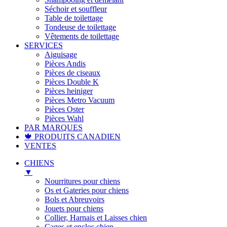
Séchoir et souffleur
Table de toilettage
Tondeuse de toilettage
Vêtements de toilettage
SERVICES
Aiguisage
Pièces Andis
Pièces de ciseaux
Pièces Double K
Pièces heiniger
Pièces Metro Vacuum
Pièces Oster
Pièces Wahl
PAR MARQUES
🍁 PRODUITS CANADIEN
VENTES
CHIENS
▼
Nourritures pour chiens
Os et Gateries pour chiens
Bols et Abreuvoirs
Jouets pour chiens
Collier, Harnais et Laisses chien
Cages et enclos chien