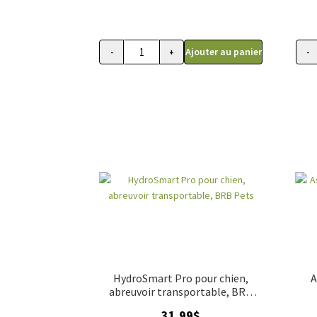
Ajouter au panier
-
+
-
quantité de Abreuvoir Catit mini à fleur, 1,
HydroSmart Pro pour chien,
A
abreuvoir transportable, BRB
Pets
31.99
$