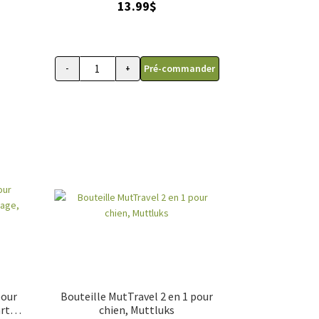
13.99
$
Pré-commander
-
+
quantité de Bol ralentisseur pour animaux fleur bleu
pour
Bouteille MutTravel 2 en 1 pour
art
chien, Muttluks