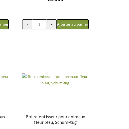
anier
Ajouter au panier
-
+
 gâteries pour chien et chat, Vanness 2 lb
quantité de Contenant pour animaux en plastique pou
aux
Bol ralentisseur pour animaux
fleur bleu, Schum-tug