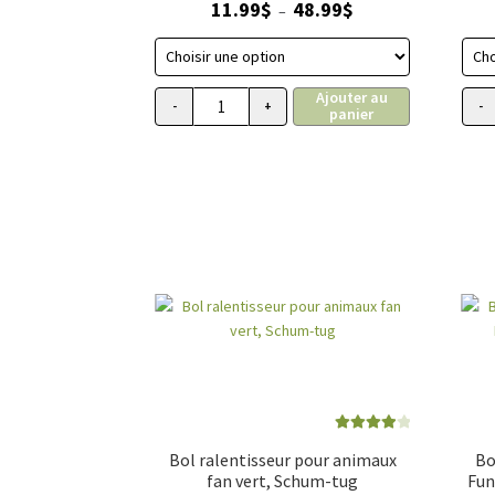
Plage
11.99
$
48.99
$
–
de
prix :
11.99$
Ajouter au
à
-
+
-
panier
quantité de Distributeur de nourriture po
48.99$
Note
4.00
Bol ralentisseur pour animaux
Bo
sur 5
fan vert, Schum-tug
Fun