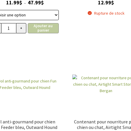
Plage
11.99
$
47.99
$
12.99
$
–
de
Rupture de stock
prix :
11.99$
Ajouter au
à
+
panier
ur animaux, Vanness
quantité de Distributeur d'eau pour animaux, Vanness
47.99$
l anti-gourmand pour chien
Contenant pour nourriture 
 Feeder bleu, Outward Hound
chien ou chat, Airtight Sm