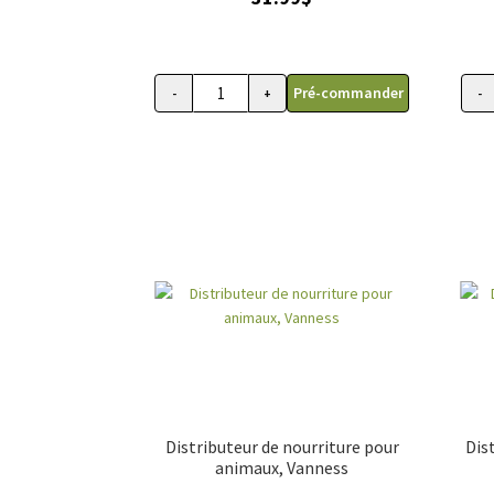
Pré-commander
-
+
-
quantité de HydroSmart Pro pour chien, a
Distributeur de nourriture pour
Dis
animaux, Vanness