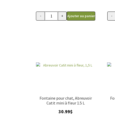
Ajouter au panier
-
+
-
quantité de Soothing rolling ball, spot po
Fontaine pour chat, Abreuvoir
Fo
Catit mini à fleur 1.5 L
30.99
$