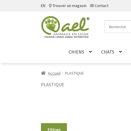
EN
Trouver un magasin
Contact
Aller
Aller
à
au
la
contenu
navigation
CHIENS
CHATS
Accueil
PLASTIQUE
PLASTIQUE
Filtres