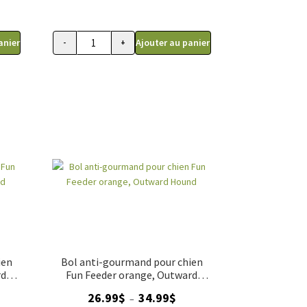
anier
Ajouter au panier
-
+
r chat, Abreuvoir Pixi Catit, Blanc
quantité de Fontaine pour chat, Abreuvoir Catit 2.0 ori
ien
Bol anti-gourmand pour chien
rd
Fun Feeder orange, Outward
Hound
ge
Plage
26.99
$
34.99
$
–