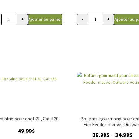
Ajouter au panier
Ajouter au p
+
-
+
ur chat
quantité de Fontaine pour chien, Abreuvoir Zeus Cascade, 6 L
quantité de Fontaine pou
ntaine pour chat 2L, CatH20
Bol anti-gourmand pour ch
Fun Feeder mauve, Outwa
49.99
$
Hound
Pla
26.99
$
34.99
$
–