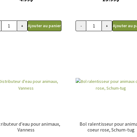
Ajouter au panier
Ajouter au p
+
-
+
breuvoir transportable, BRB Pets
quantité de Assiette pour chien à lécher junior, Trixie 15 cm
quantité de Contenant à
tributeur d'eau pour animaux,
Bol ralentisseur pour anim
Vanness
coeur rose, Schum-tug