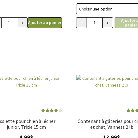
de
prix
26.
Ajouter 
à
Ajouter au panier
+
-
+
panier
5 L
quantité de Fontaine pour chat 2L, CatH20
quantité de Bol anti-g
34.
Note
4.00
Note
4
ssiette pour chien à lécher
Contenant à gâteries pour c
sur 5
sur 
junior, Trixie 15 cm
et chat, Vanness 2 lb
4.99
$
13.99
$