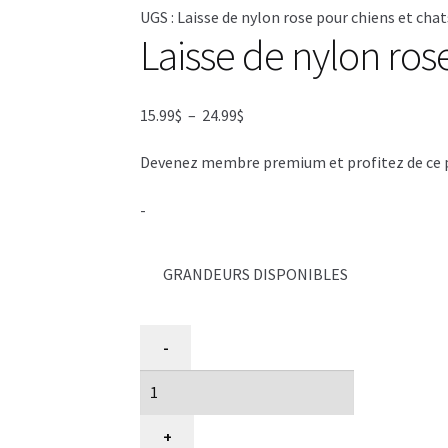
UGS :
Laisse de nylon rose pour chiens et chat
Laisse de nylon rose
Plage
15.99
$
–
24.99
$
de
Devenez membre premium et profitez de ce pri
prix :
15.99$
-
à
24.99$
GRANDEURS DISPONIBLES
quantité
-
de
Laisse
de
nylon
+