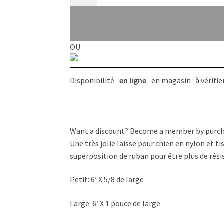
rose
pour
chat
et
OU
chien,
Ribbon
Disponibilité
en ligne
en magasin : à vérifie
6',
Coastal
Want a discount? Become a member by purc
Une très jolie laisse pour chien en nylon et ti
superposition de ruban pour être plus de résis
Petit: 6′ X 5/8 de large
Large: 6′ X 1 pouce de large