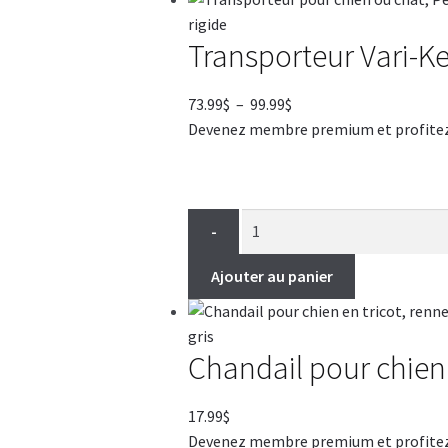
Transporteur Vari-Ke
Plage
73.99
$
–
99.99
$
de
Devenez membre premium et profitez de
prix :
73.99$
à
99.99$
-
Ajouter au panier
Chandail pour chien 
17.99
$
Devenez membre premium et profitez de