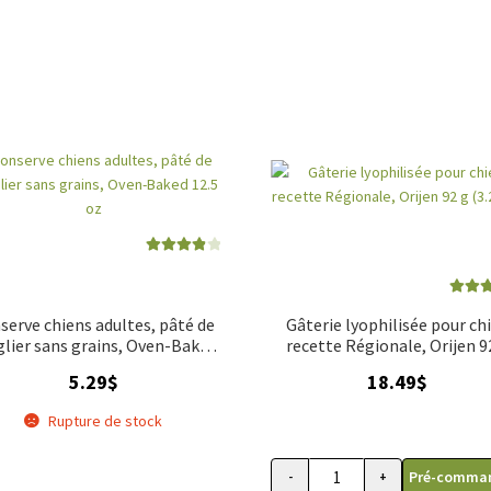
Note
4.00
sur 5
Note
4
serve chiens adultes, pâté de
Gâterie lyophilisée pour ch
sur 
glier sans grains, Oven-Baked
recette Régionale, Orijen 9
12.5 oz
(3.25oz)
5.29
$
18.49
$
Rupture de stock
Pré-comma
-
+
quantité de Gâterie lyop