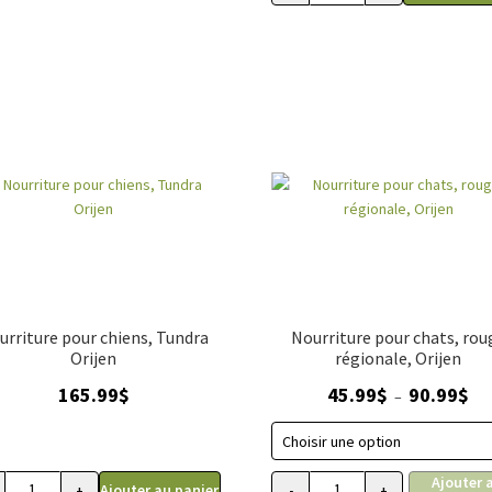
urriture pour chiens, Tundra
Nourriture pour chats, rou
Orijen
régionale, Orijen
Pla
165.99
$
45.99
$
90.99
$
–
de
prix
45.
Ajouter 
à
Ajouter au panier
+
-
+