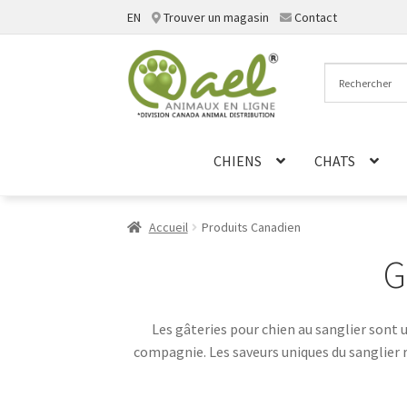
EN
Trouver un magasin
Contact
Aller
Aller
à
au
la
contenu
navigation
CHIENS
CHATS
Accueil
Produits Canadien
G
Les gâteries pour chien au sanglier sont u
compagnie. Les saveurs uniques du sanglier r
gâteries sont garanties sans additifs artifi
bien-être général. O