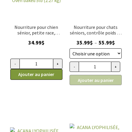
Oven
baked
Nourriture pour chien
Nourriture pour chats
sénior, petite race,
séniors, contrôle poids au
contrôle du poids, poulet,
poulet, Oven Baked
Plage
34.99
$
35.99
$
55.99
$
–
Oven baked 5lb (2.27 kg)
de
prix :
35.99$
-
+
quantité
-
+
quantité
à
de
Ajouter au panier
de
55.99$
Ajouter au panier
Nourriture
Nourriture
pour
pour
chien
chats
sénior,
séniors/contrôle
petite
poids
race,
au
contrôle
poulet,