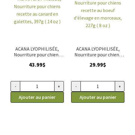
du
Oven
poids,
Baked
poulet,
Oven
baked
5lb
(2.27
ACANA LYOPHILISÉE,
ACANA LYOPHILISÉE,
kg)
Nourriture pour chiens
Nourriture pour chiens
recette au canard en
recette au boeuf
43.99
$
29.99
$
galettes, 397g ( 14 oz )
d'élevage en morceaux,
227g ( 8 oz )
-
+
-
+
quantité
quantité
de
Ajouter au panier
de
Ajouter au panier
ACANA
ACANA
LYOPHILISÉE,
LYOPHILISÉE,
Nourriture
Nourriture
pour
pour
chiens
chiens