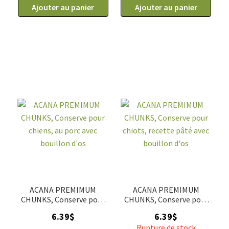
de
Ajouter au panier
de
Ajouter au panier
ACANA
ACANA
PREMIMUM
PREMIMUM
CHUNKS,
CHUNKS,
Conserve
Conserve
pour
pour
chiens
chiens
au
à
boeuf
l'agneau
avec
avec
bouillon
bouillon
d'os
d'os
ACANA PREMIMUM
ACANA PREMIMUM
CHUNKS, Conserve pour
CHUNKS, Conserve pour
chiens, au porc avec
chiots, recette pâté avec
6.39
$
6.39
$
bouillon d'os
bouillon d'os
Rupture de stock