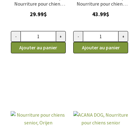
Nourriture pour chiens
Nourriture pour chiens
recette au canard en
recette au boeuf en
29.99
$
43.99
$
morceaux, 227g ( 8 oz )
galettes, 397g ( 14 oz )
-
+
-
+
quantité
quantité
de
Ajouter au panier
de
Ajouter au panier
ACANA
ACANA
LYOPHILISÉE,
LYOPHILISÉE,
Nourriture
Nourriture
pour
pour
chiens
chiens
recette
recette
au
au
canard
boeuf
en
en
morceaux,
galettes,
227g
397g