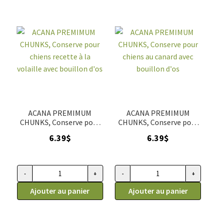
recette
recette
au
au
canard
boeuf
en
d'élevage
galettes,
en
397g
morceaux,
(
227g
14
(
oz
8
ACANA PREMIMUM
ACANA PREMIMUM
)
oz
CHUNKS, Conserve pour
CHUNKS, Conserve pour
chiens recette à la
chiens au canard avec
)
6.39
$
6.39
$
volaille avec bouillon d'os
bouillon d'os
-
+
-
+
quantité
quantité
de
Ajouter au panier
de
Ajouter au panier
ACANA
ACANA
PREMIMUM
PREMIMUM