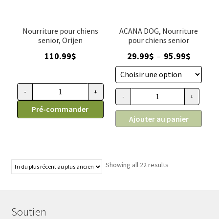
(
(
8
14
oz
oz
Nourriture pour chiens
ACANA DOG, Nourriture
)
)
senior, Orijen
pour chiens senior
Plage
110.99
$
29.99
$
95.99
$
–
de
prix :
29.99$
-
+
quantité
-
+
quantité
à
de
Pré-commander
de
95.99$
Ajouter au panier
Nourriture
ACANA
pour
DOG,
chiens
Nourriture
senior,
pour
Showing all 22 results
Orijen
chiens
senior
Soutien