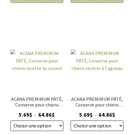
ACANA
ACANA
PREMIMUM
PREMIMUM
PÂTÉ,
PÂTÉ,
Conserve
Conserve
pour
pour
chiens
chiens
recette
recette
à
au
la
boeuf
volaille
ACANA PREMIMUM PÂTÉ,
ACANA PREMIMUM PÂTÉ,
Conserve pour chiens
Conserve pour chiens
recette au canard
recette à l'agneau
Plage
Plage
5.69
$
64.86
$
5.69
$
64.86
$
–
–
de
de
prix :
prix :