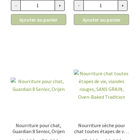
5.69$
5.69$
-
+
-
+
quantité
quantité
à
à
de
de
64.86$
64.86$
Ajouter au panier
Ajouter au panier
ACANA
ACANA
PREMIMUM
PREMIMUM
PÂTÉ,
PÂTÉ,
Conserve
Conserve
pour
pour
chiens
chiens
recette
recette
au
à
canard
l'agneau
Nourriture pour chat,
Nourriture sèche pour
Guardian 8 Senior, Orijen
chat toutes étapes de vie,
viandes rouges, SANS