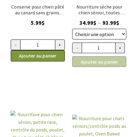
Conserve pour chien pâté
Nourriture sèche pour
au canard sans grains,
chien sénior, toutes
Oven-Baked
races, contrôle du poids,
Plage
5.99
$
34.99
$
93.99
$
–
poulet, Oven baked
de
prix :
34.99$
-
+
quantité
-
+
quantité
à
de
Ajouter au panier
de
93.99$
Ajouter au panier
Conserve
Nourriture
pour
pour
chien
chien
pâté
sénior,
au
toutes
canard
races,
sans
contrôle
grains,
du
Oven-
poids,
Baked
poulet,