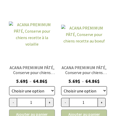
ACANA PREMIMUM PÂTÉ,
ACANA PREMIMUM PÂTÉ,
Conserve pour chiens
Conserve pour chiens
recette à la volaille
recette au boeuf
Plage
Plage
5.69
$
64.86
$
5.69
$
64.86
$
–
–
de
de
prix :
prix :
5.69$
5.69$
-
+
-
+
quantité
quantité
à
à
de
de
64.86$
64.86$
Ajouter au panier
Ajouter au panier