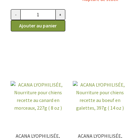
-
+
quantité
de
Ajouter au panier
ACANA
PREMIMUM
CHUNKS,
Conserve
pour
chiens,
au
porc
avec
bouillon
d'os
ACANA LYOPHILISÉE,
ACANA LYOPHILISÉE,