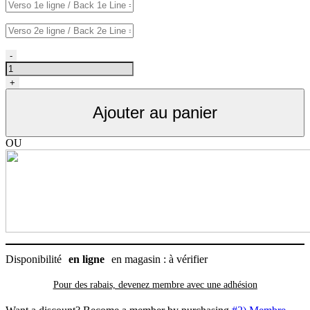
quantité
-
de
Médaille
+
ronde
pour
Ajouter au panier
chien,
couleur
marine
OU
Disponibilité
en ligne
en magasin : à vérifier
Pour des rabais, devenez membre avec
une adhésion