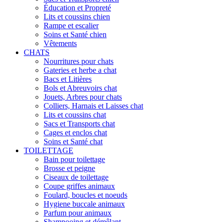
Éducation et Propreté
Lits et coussins chien
Rampe et escalier
Soins et Santé chien
Vêtements
CHATS
Nourritures pour chats
Gateries et herbe a chat
Bacs et Litières
Bols et Abreuvoirs chat
Jouets, Arbres pour chats
Colliers, Harnais et Laisses chat
Lits et coussins chat
Sacs et Transports chat
Cages et enclos chat
Soins et Santé chat
TOILETTAGE
Bain pour toilettage
Brosse et peigne
Ciseaux de toilettage
Coupe griffes animaux
Foulard, boucles et noeuds
Hygiene buccale animaux
Parfum pour animaux
Shampooing et démêlant