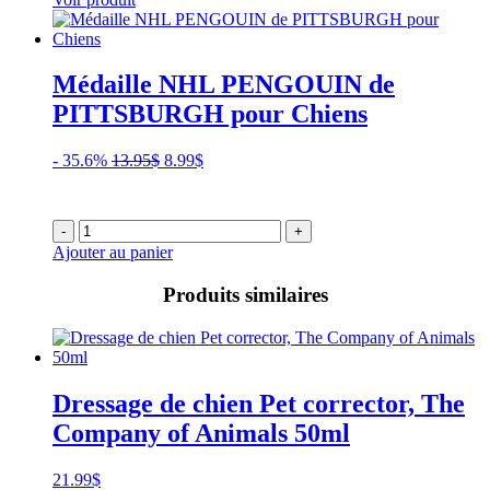
Médaille NHL PENGOUIN de
PITTSBURGH pour Chiens
Le
Le
- 35.6%
13.95
$
8.99
$
prix
prix
initial
actuel
était :
est :
-
+
13.95$.
8.99$.
Ajouter au panier
Produits similaires
Dressage de chien Pet corrector, The
Company of Animals 50ml
21.99
$