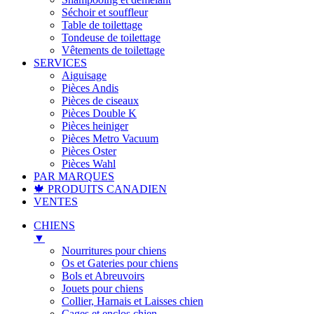
Séchoir et souffleur
Table de toilettage
Tondeuse de toilettage
Vêtements de toilettage
SERVICES
Aiguisage
Pièces Andis
Pièces de ciseaux
Pièces Double K
Pièces heiniger
Pièces Metro Vacuum
Pièces Oster
Pièces Wahl
PAR MARQUES
🍁 PRODUITS CANADIEN
VENTES
CHIENS
▼
Nourritures pour chiens
Os et Gateries pour chiens
Bols et Abreuvoirs
Jouets pour chiens
Collier, Harnais et Laisses chien
Cages et enclos chien