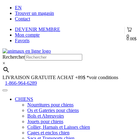
EN
Trouver un magasin
Contact
DEVENIR MEMBRE
Mon compte
0
0.00
$
Favoris
Aller
Aller
à
au
Rechercher
la
contenu
×
navigation
LIVRAISON GRATUITE ACHAT +89$
*voir conditions
1-866-964-6289
CHIENS
Nourritures pour chiens
Os et Gateries pour chiens
Bols et Abreuvoirs
Jouets pour chiens
Collier, Harnais et Laisses chien
Cages et enclos chien
Sacs et Transports chien