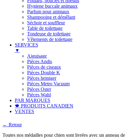
Foulard, boucles et noeuds
Hygiene buccale animaux
Parfum pour animaux
Shampooing et démêlant
Séchoir et souffleur
Table de toilettage
Tondeuse de toilettage
Vêtements de toilettage
SERVICES
▼
Aiguisage
Pièces Andis
Pièces de ciseaux
Pièces Double K
Pièces heiniger
Pièces Metro Vacuum
Pièces Oster
Pièces Wahl
PAR MARQUES
🍁 PRODUITS CANADIEN
VENTES
← Retour
Toutes nos médailles pour chien sont livrées avec un anneau de