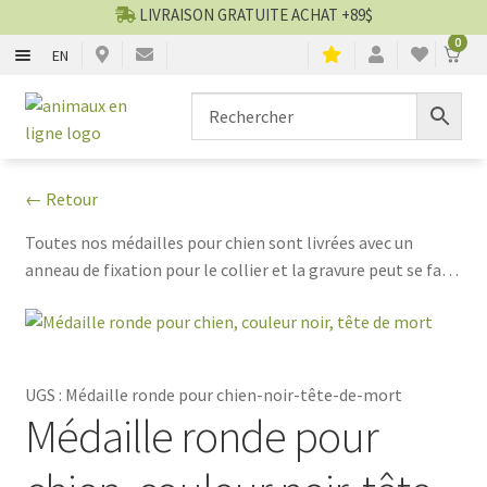
LIVRAISON GRATUITE ACHAT +89$
0
EN
CHIENS
Aller
Aller
▼
à
au
la
contenu
CHATS
▼
navigation
← Retour
TOILETTAGE
▼
Toutes nos médailles pour chien sont livrées avec un
anneau de fixation pour le collier et la gravure peut se faire
SERVICES
▼
sur la face recto et sur la face verso suivant la
personnalisation que vous choisirez.
PAR MARQUES
UGS :
Médaille ronde pour chien-noir-tête-de-mort
🍁 PRODUITS CANADIEN
Médaille ronde pour
VENTES