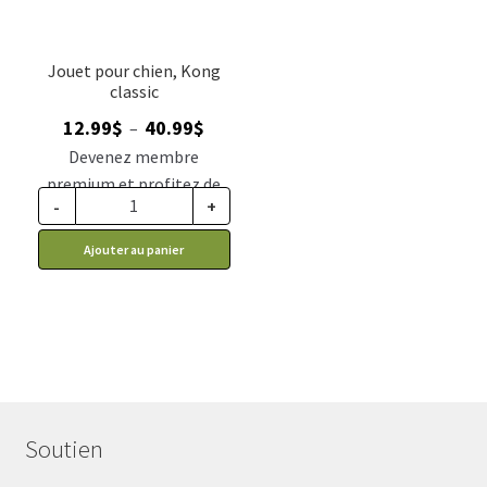
Jouet pour chien, Kong
classic
Plage
12.99
$
40.99
$
–
de
Devenez membre
prix :
premium et profitez de
12.99$
-
+
ce prix rabais : 10.72$ CA
à
Ajouter au panier
40.99$
Soutien