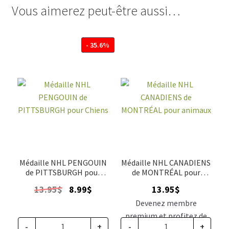
Vous aimerez peut-être aussi…
- 35.6%
Médaille NHL PENGOUIN
Médaille NHL CANADIENS
de PITTSBURGH pour
de MONTRÉAL pour
Chiens
animaux
Le
Le
13.95
$
8.99
$
13.95
$
prix
prix
Devenez membre
initial
actuel
premium et profitez de
était :
est :
-
+
-
+
ce prix rabais : 11.51$ CA