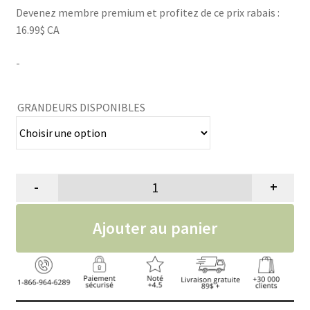
Devenez membre premium et profitez de ce prix rabais :
prix :
16.99$ CA
19.99$
-
à
139.99$
GRANDEURS DISPONIBLES
-
+
quantité de Shampoing dégraisse
Ajouter au panier