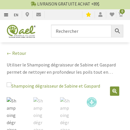
LIVRAISON GRATUITE ACHAT +89$
0
EN
CHIENS
Aller
Aller
▼
à
au
la
contenu
CHATS
▼
navigation
← Retour
TOILETTAGE
▼
Utiliser le Shampoing dégraisseur de Sabine et Gaspard
permet de nettoyer en profondeur les poils tout en
SERVICES
▼
éliminant l'excès de sébum.
PAR MARQUES
🔍
🍁 PRODUITS CANADIEN
VENTES