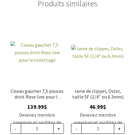
Produits similaires
Ciseau gaucher 7,5 pouces
lame de clipper, Oster,
droit Rose line pour le
taille 5F (1/4'' ou 6.3mm)
toilettage
139.99
$
46.99
$
Devenez membre
Devenez membre
premium et profitez de
premium et profitez de
-
+
-
+
ce prix rabais : 115.49$ CA
ce prix rabais : 38.77$ CA