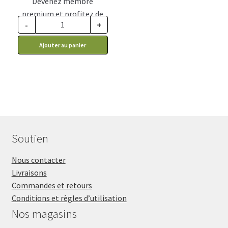
Devenez membre
premium et profitez de
-
+
ce prix rabais : 4.12$ CA
Ajouter au panier
Soutien
Nous contacter
Livraisons
Commandes et retours
Conditions et règles d’utilisation
Nos magasins