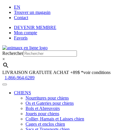
EN
Trouver un magasin
Contact
DEVENIR MEMBRE
Mon compte
Favoris
Aller
Aller
à
au
Rechercher
la
contenu
×
navigation
LIVRAISON GRATUITE ACHAT +89$
*voir conditions
1-866-964-6289
CHIENS
Nourritures pour chiens
Os et Gateries pour chiens
Bols et Abreuvoirs
Jouets pour chiens
Collier, Harnais et Laisses chien
Cages et enclos chien
Sacs et Transports chien