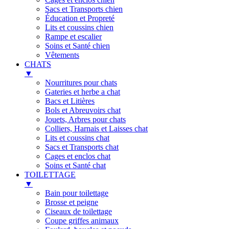
Sacs et Transports chien
Éducation et Propreté
Lits et coussins chien
Rampe et escalier
Soins et Santé chien
Vêtements
CHATS
▼
Nourritures pour chats
Gateries et herbe a chat
Bacs et Litières
Bols et Abreuvoirs chat
Jouets, Arbres pour chats
Colliers, Harnais et Laisses chat
Lits et coussins chat
Sacs et Transports chat
Cages et enclos chat
Soins et Santé chat
TOILETTAGE
▼
Bain pour toilettage
Brosse et peigne
Ciseaux de toilettage
Coupe griffes animaux