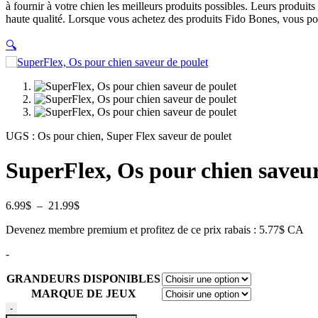
à fournir à votre chien les meilleurs produits possibles. Leurs produi
haute qualité. Lorsque vous achetez des produits Fido Bones, vous pou
🔍
UGS :
Os pour chien, Super Flex saveur de poulet
SuperFlex, Os pour chien saveur
Plage
6.99
$
–
21.99
$
de
Devenez membre premium et profitez de ce prix rabais : 5.77$ CA
prix :
6.99$
-
à
21.99$
GRANDEURS DISPONIBLES
MARQUE DE JEUX
quantité
-