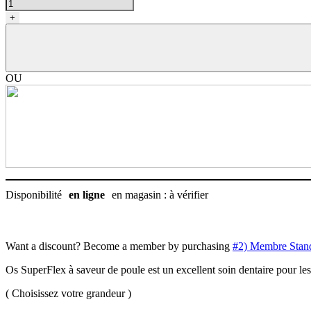
de
SuperFlex,
+
Os
pour
chien
saveur
de
OU
poulet
Disponibilité
en ligne
en magasin : à vérifier
Want a discount? Become a member by purchasing
#2) Membre Stan
Os SuperFlex à saveur de poule est un excellent soin dentaire pour les c
( Choisissez votre grandeur )