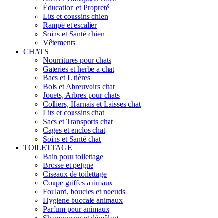
Éducation et Propreté
Lits et coussins chien
Rampe et escalier
Soins et Santé chien
Vêtements
CHATS
Nourritures pour chats
Gateries et herbe a chat
Bacs et Litières
Bols et Abreuvoirs chat
Jouets, Arbres pour chats
Colliers, Harnais et Laisses chat
Lits et coussins chat
Sacs et Transports chat
Cages et enclos chat
Soins et Santé chat
TOILETTAGE
Bain pour toilettage
Brosse et peigne
Ciseaux de toilettage
Coupe griffes animaux
Foulard, boucles et noeuds
Hygiene buccale animaux
Parfum pour animaux
Shampooing et démêlant