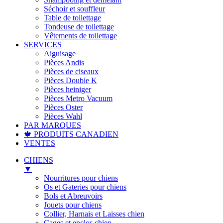
Séchoir et souffleur
Table de toilettage
Tondeuse de toilettage
Vêtements de toilettage
SERVICES
Aiguisage
Pièces Andis
Pièces de ciseaux
Pièces Double K
Pièces heiniger
Pièces Metro Vacuum
Pièces Oster
Pièces Wahl
PAR MARQUES
🍁 PRODUITS CANADIEN
VENTES
CHIENS
▼
Nourritures pour chiens
Os et Gateries pour chiens
Bols et Abreuvoirs
Jouets pour chiens
Collier, Harnais et Laisses chien
Cages et enclos chien