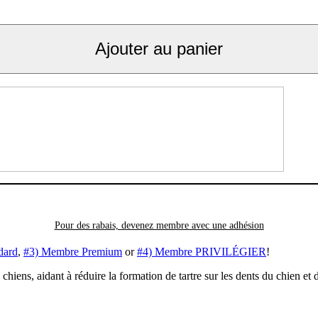
Ajouter au panier
Pour des rabais, devenez membre avec
une adhésion
dard
,
#3) Membre Premium
or
#4) Membre PRIVILÉGIER
!
hiens, aidant à réduire la formation de tartre sur les dents du chien et 