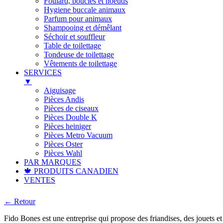
Foulard, boucles et noeuds
Hygiene buccale animaux
Parfum pour animaux
Shampooing et démêlant
Séchoir et souffleur
Table de toilettage
Tondeuse de toilettage
Vêtements de toilettage
SERVICES
▼
Aiguisage
Pièces Andis
Pièces de ciseaux
Pièces Double K
Pièces heiniger
Pièces Metro Vacuum
Pièces Oster
Pièces Wahl
PAR MARQUES
🍁 PRODUITS CANADIEN
VENTES
← Retour
Fido Bones est une entreprise qui propose des friandises, des jouets 